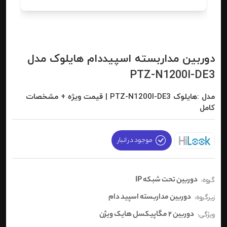
دوربین مداربسته اسپیددام هایلوک مدل
PTZ-N1200I-DE3
مدل :هایلوک PTZ-N1200I-DE3 | قیمت ویژه + مشخصات
کامل
موجود در انبار
دوربین تحت شبکه IP
گروه:
دوربین مداربسته اسپید دام
زیرگروه:
دوربین 2 مگاپیکسل هایک ویژن
ویژگی: