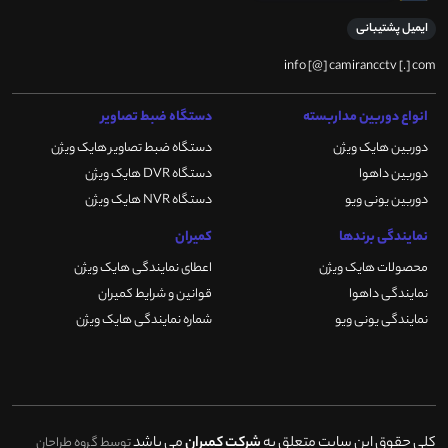
ایمیل پشتیبانی
info [@] camirancctv [.] com
انواع دوربین مداربسته
دستگاه ضبط تصاویر
دوربین هایک ویژن
دستگاه ضبط تصاویر هایک ویژن
دوربین داهوا
دستگاه DVR هایک ویژن
دوربین یونی ویو
دستگاه NVR هایک ویژن
نمایندگی برندها
کمیران
محصولات هایک ویژن
اعطای نمایندگی هایک ویژن
نمایندگی داهوا
قوانین و شرایط کمیران
نمایندگی یونی ویو
شماره نمایندگی هایک ویژن
کلی حقوق این سایت متعلق به
شرکت کمیران
می باشد
توسط گروه طراحان