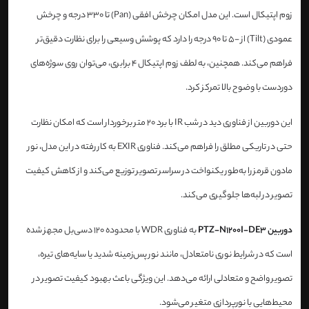
زوم اپتیکال است. این مدل امکان چرخش افقی (Pan) تا 330 درجه و چرخش
عمودی (Tilt) از -5 تا 90 درجه را دارد که پوشش وسیعی را برای نظارت دقیق‌تر
فراهم می‌کند. همچنین، به لطف زوم اپتیکال 4 برابری، می‌توان روی سوژه‌های
دوردست با وضوح بالا تمرکز کرد.
این دوربین از فناوری دید در شب IR با برد 20 متر برخوردار است که امکان نظارت
حتی در تاریکی مطلق را فراهم می‌کند. فناوری EXIR به کار رفته در این مدل، نور
مادون قرمز را به‌طور یکنواخت در سراسر تصویر توزیع می‌کند و از کاهش کیفیت
تصویر در لبه‌ها جلوگیری می‌کند.
دوربین PTZ-N1200I-DE3
به فناوری WDR با محدوده 120 دسی‌بل مجهز شده
است که در شرایط نوری نامتعادل، مانند نور پس‌زمینه شدید یا سایه‌های تیره،
تصویر واضح و متعادلی ارائه می‌دهد. این ویژگی باعث بهبود کیفیت تصویر در
محیط‌هایی با نورپردازی متغیر می‌شود.