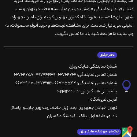
مداربسته را با بهترین قیمت و خدمات پس از فروش ارائه می‌دهد. اگر به
دنبال خرید از نمایندگی فروش دوربین مداربسته معتبر در تهران و سایر
شهرستان ها هستید، فروشگاه کمیران بهترین گزینه برای تامین تجهیزات
امنیتی مورد نیاز شماست. برای مشاهده قیمت‌ها و خرید انواع محصولات، به
وب‌سایت ما مراجعه کنید یا با ما تماس بگیرید
.
دفتر مرکزی
شماره نمایندگی هایک ویژن
شماره تماس نمایندگی: 66764266-66764236-66764257
شماره تماس نمایندگی: 66735544-66739116-66739127
پشتیبانی هایک ویژن: 09901200130
آدرس فروشگاه :
تهران، خيابان جمهوری، بعد از پل حافظ،روبه روی چارسو، پاساژ
نادری، طبقه اول، پلاک 1 ،فروشگاه کمیران
لوکیشن فروشگاه هایک ویژن