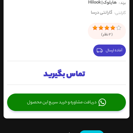
هایلوک | Hilook
برند :
گارانتی درسا
گارانتی:
(
2
نظر )
آماده ارسال
تماس بگیرید
دریافت مشاوره و خرید سریع این محصول