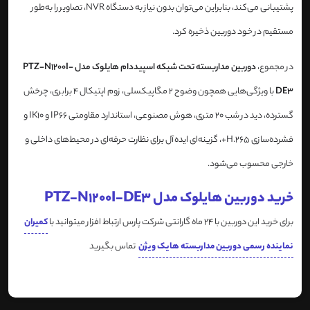
پشتیبانی می‌کند، بنابراین می‌توان بدون نیاز به دستگاه NVR، تصاویر را به‌طور
مستقیم در خود دوربین ذخیره کرد.
در مجموع،
دوربین مداربسته تحت شبکه اسپیددام هایلوک مدل PTZ-N1200I-
DE3
با ویژگی‌هایی همچون وضوح 2 مگاپیکسلی، زوم اپتیکال 4 برابری، چرخش
گسترده، دید در شب 20 متری، هوش مصنوعی، استاندارد مقاومتی IP66 و IK10 و
فشرده‌سازی H.265+، گزینه‌ای ایده‌آل برای نظارت حرفه‌ای در محیط‌های داخلی و
خارجی محسوب می‌شود.
خرید دوربین هایلوک مدل PTZ-N1200I-DE3
برای خرید این دوربین با 24 ماه گارانتی شرکت پارس ارتباط افزار میتوانید با
کمیران
نماینده رسمی دوربین مداربسته هایک ویژن
تماس بگیرید