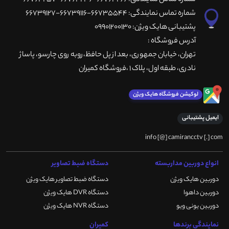
شماره تماس نمایندگی: 66764266-66764236-66764257
شماره تماس نمایندگی: 66735544-66739116-66739127
پشتیبانی هایک ویژن: 09901200130
آدرس فروشگاه :
تهران، خيابان جمهوری، بعد از پل حافظ،روبه روی چارسو، پاساژ
نادری، طبقه اول، پلاک 1 ،فروشگاه کمیران
لوکیشن فروشگاه هایک ویژن
ایمیل پشتیبانی
info [@] camirancctv [.] com
انواع دوربین مداربسته
دستگاه ضبط تصاویر
دوربین هایک ویژن
دستگاه ضبط تصاویر هایک ویژن
دوربین داهوا
دستگاه DVR هایک ویژن
دوربین یونی ویو
دستگاه NVR هایک ویژن
نمایندگی برندها
کمیران