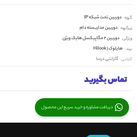
دوربین تحت شبکه IP
گروه:
دوربین مداربسته دام
زیرگروه:
دوربین 2 مگاپیکسل هایک ویژن
ویژگی:
هایلوک | Hilook
برند :
گارانتی درسا
گارانتی:
تماس بگیرید
دریافت مشاوره و خرید سریع این محصول