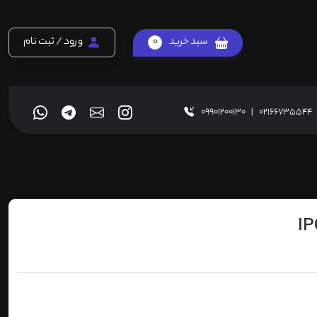
سبد خرید
0
ورود / ثبت نام
09901200130
|
02166735544