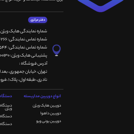
دفتر مرکزی
شماره نمایندگی هایک ویژن
شماره تماس نمایندگی: 66764266-66764236-66764257
شماره تماس نمایندگی: 66735544-66739116-66739127
پشتیبانی هایک ویژن: 09901200130
آدرس فروشگاه :
تهران، خيابان جمهوری، بعد ا
نادری، طبقه اول، پلاک 1 ،فروشگاه کمیران
انواع دوربین مداربسته
دستگاه 
دوربین هایک ویژن
دستگاه 
ویژن
دوربین داهوا
دستگاه DVR هایک ویژن
دوربین یونی ویو
دستگاه NVR هایک ویژن