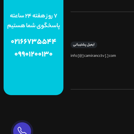
7 روز هفته 24 ساعته
پاسخگوی شما هستیم
02166735544
ایمیل پشتیبانی
09901200130
info [@] camirancctv [.] com