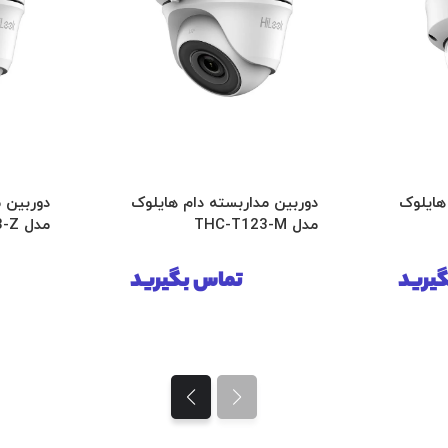
هایلوک
دوربین مداربسته دام هایلوک
دوربین 
مدل THC-T123-M
مدل THC-T323-Z
یرید
تماس بگیرید