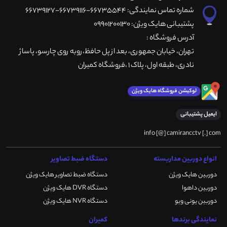
شماره تماس نمایندگی: 66735544-66739116-66739127
پشتیبانی هایک ویژن: 09901200130
آدرس فروشگاه :
تهران، خيابان جمهوری، بعد از پل حافظ،روبه روی چارسو، پاساژ
نادری، طبقه اول، پلاک 1 ،فروشگاه کمیران
لوکیشن فروشگاه هایک ویژن
ایمیل پشتیبانی
info [@] camirancctv [.] com
انواع دوربین مداربسته
دستگاه ضبط تصاویر
دوربین هایک ویژن
دستگاه ضبط تصاویر هایک ویژن
دوربین داهوا
دستگاه DVR هایک ویژن
دوربین یونی ویو
دستگاه NVR هایک ویژن
نمایندگی برندها
کمیران