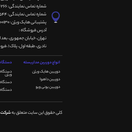
شماره تماس نمایندگی: 66764266-66764236-66764257
شماره تماس نمایندگی: 66735544-66739116-66739127
پشتیبانی هایک ویژن: 09901200130
آدرس فروشگاه :
تهران، خيابان جمهوری، بعد ا
نادری، طبقه اول، پلاک 1 ،فروشگاه کمیران
انواع دوربین مداربسته
دستگاه 
دوربین هایک ویژن
دستگاه 
ویژن
دوربین داهوا
دستگاه DVR هایک ویژن
دوربین یونی ویو
دستگاه NVR هایک ویژن
کلی حقوق این سایت متعلق به
شرکت ک