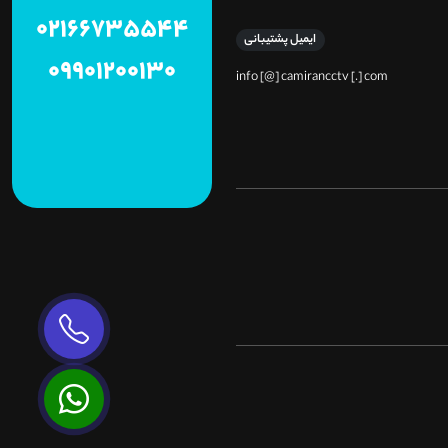
02166735544
ایمیل پشتیبانی
09901200130
info [@] camirancctv [.] com