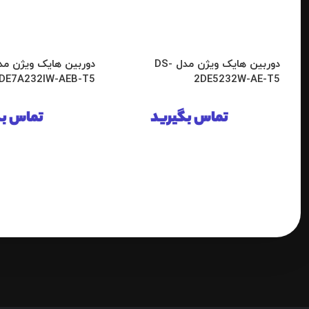
دوربین هایک ویژن مدل DS-
DE7A232IW-AEB-T5
2DE5232W-AE-T5
تماس بگیرید
تماس بگ