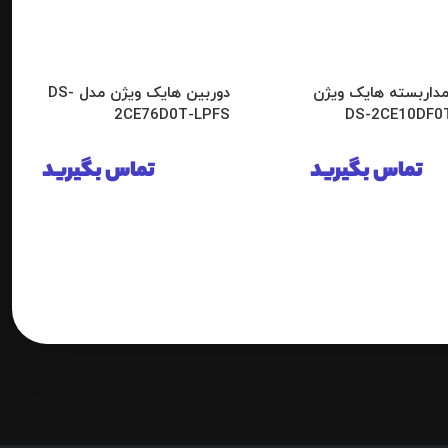
مداربسته هایک ویژن
دوربین هایک ویژن مدل DS-
2CE76D0T-LPFS
تماس بگیرید
تماس بگیرید