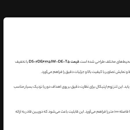
ر محیط‌های مختلف طراحی شده است.
قیمت DS-2DE4225IW-DE-T5
با تخفیف
رابر بزرگنمایی کنند بدون اینکه کیفیت تصویر کاهش یابد. این لنز زوم اپتیکال برای نظارت دقیق بر روی اهداف دور یا نزدیک بسیار مناسب
مجهز به فناوری دید در شب IR است که با استفاده از LEDهای مادون قرمز، امکان مشاهده و ضبط تصاویر در شرایط تاریکی مطلق تا فاصله 100 متر را فراهم می‌آورد. این قابلیت باعث می‌شود که دوربین قادر به ارائه