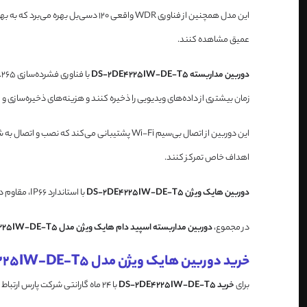
این مدل همچنین از فناوری WDR واقعی
عمیق مشاهده کنند.
دوربین مداربسته DS-2DE4225IW-DE-T5
زمان بیشتری از داده‌های ویدیویی را ذخیره کنند و هزینه‌های ذخیره‌سازی و
اهداف خاص تمرکز کنند.
دوربین هایک ویژن DS-2DE4225IW-DE-T5
با استاندارد IP66، مقاوم در برابر آب و گرد و غبار است و این ویژگی آن را برای استفاده در محیط‌های خارجی و تحت شرایط آب و هوایی سخت مناسب می‌سازد.
در مجموع،
دوربین مداربسته اسپید دام هایک ویژن مدل DS-2DE4225IW-DE-T5
خرید دوربین هایک ویژن مدل DS-2DE4225IW-DE-T5
برای
خرید DS-2DE4225IW-DE-T5
با 24 ماه گارانتی شرکت پارس ارتباط افزار میتوانید با