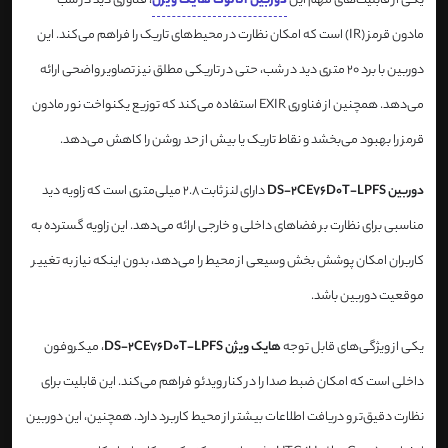
یکی از قابلیت‌های مهم این
دوربین آنالوگ هایک ویژن
، فناوری دید در شب
مادون قرمز (IR) است که امکان نظارت در محیط‌های تاریک را فراهم می‌کند. این
دوربین با برد 20 متری دید در شب، حتی در تاریکی مطلق نیز تصاویر واضحی ارائه
می‌دهد. همچنین از فناوری EXIR استفاده می‌کند که توزیع یکنواخت نور مادون
قرمز را بهبود می‌بخشد و نقاط تاریک یا بیش از حد روشن را کاهش می‌دهد.
دوربین DS-2CE76D0T-LPFS
دارای لنز ثابت 2.8 میلی‌متری است که زاویه دید
مناسبی برای نظارت بر فضاهای داخلی و خارجی ارائه می‌دهد. این زاویه گسترده به
کاربران امکان پوشش بخش وسیعی از محیط را می‌دهد، بدون اینکه نیاز به تغییر
موقعیت دوربین باشد.
یکی از ویژگی‌های قابل توجه
هایک ویژن DS-2CE76D0T-LPFS
، میکروفون
داخلی است که امکان ضبط صدا را در کنار ویدئو فراهم می‌کند. این قابلیت برای
نظارت دقیق‌تر و دریافت اطلاعات بیشتر از محیط کاربرد دارد. همچنین، این دوربین