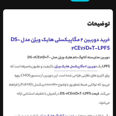
توضیحات
خرید دوربین 2 مگاپیکسلی هایک ویژن مدل DS-
2CE76D0T-LPFS
دوربین مداربسته آنالوگ دام هایک ویژن مدل DS-2CE76D0T-
LPFS
یک
دوربین 2 مگاپیکسل هایک ویژن
باکیفیت و مقرون‌به‌صرفه است که
برای کاربردهای نظارتی طراحی شده است. این دوربین از سنسور CMOS بهره
می‌برد که توانایی ضبط تصاویری با وضوح 1920×1080 پیکسل (Full HD) را فراهم
می‌کند.
قیمت DS-2CE76D0T-LPFS
در کمیران با تخفیف استثنایی ارائه
می‌شود.