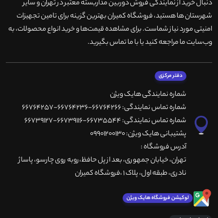
دنبال خرید از نمایندگی فروش دوربین مداربسته معتبر در تهران و سایر
شهرستان ها هستید، فروشگاه کمیران بهترین گزینه برای تامین تجهیزات
امنیتی مورد نیاز شماست. برای مشاهده قیمت‌ها و خرید انواع محصولات، به
وب‌سایت ما مراجعه کنید یا با ما تماس بگیرید
.
دفتر مرکزی
شماره نمایندگی هایک ویژن
شماره تماس نمایندگی: 66764266-66764236-66764257
شماره تماس نمایندگی: 66735544-66739116-66739127
پشتیبانی هایک ویژن: 09901200130
آدرس فروشگاه :
تهران، خيابان جمهوری، بعد از پل حافظ،روبه روی چارسو، پاساژ
نادری، طبقه اول، پلاک 1 ،فروشگاه کمیران
لوکیشن فروشگاه هایک ویژن