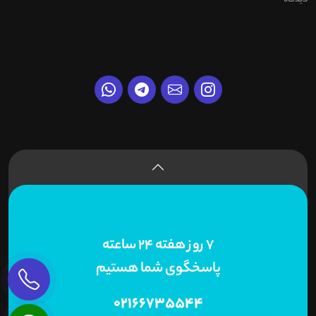
7 روز هفته 24 ساعته
پاسخگوی شما هستیم
02166735544