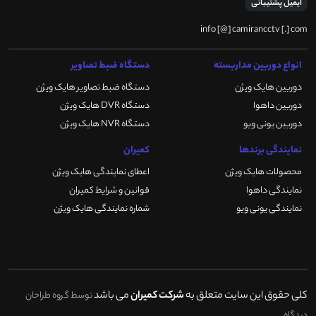
ایمیل پشتیبانی
info [@] camirancctv [.] com
انواع دوربین مداربسته
دستگاه ضبط تصاویر
دوربین هایک ویژن
دستگاه ضبط تصاویر هایک ویژن
دوربین داهوا
دستگاه DVR هایک ویژن
دوربین یونی ویو
دستگاه NVR هایک ویژن
نمایندگی برندها
کمیران
محصولات هایک ویژن
اعطای نمایندگی هایک ویژن
نمایندگی داهوا
قوانین و شرایط کمیران
نمایندگی یونی ویو
شماره نمایندگی هایک ویژن
کلی حقوق این سایت متعلق به
شرکت کمیران
می باشد
توسط گروه طراحان
دیدگاه