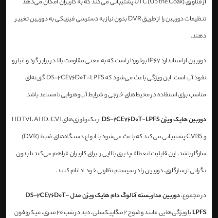
از فناوری UTC (Up the Coax) پشتیبانی می‌کند که به کاربران امکان می‌دهد
تنظیمات دوربین را از طریق DVR بدون نیاز به دسترسی فیزیکی به دوربین تغییر
دهند.
دوربین از استاندارد IP67 برخوردار است که به معنی مقاومت بالا در برابر گرد و غبار و
نفوذ آب است. این ویژگی باعث می‌شود که DS-2CE76D0T-LPFS گزینه‌ای
مناسب برای استفاده در محیط‌های خارجی و شرایط آب‌و‌هوایی نامساعد باشد.
دوربین هایک ویژن DS-2CE76D0T-LPFS
از تکنولوژی‌های HDTVI، AHD، CVI
و CVBS پشتیبانی می‌کند که باعث می‌شود با انواع دستگاه‌های ضبط (DVR)
سازگار باشد. این قابلیت انعطاف‌پذیری بالایی را برای کاربران فراهم می‌کند تا بدون
نگرانی از سازگاری، دوربین را در سیستم نظارتی خود ادغام کنند.
در مجموع،
دوربین مداربسته آنالوگ دام هایک ویژن مدل DS-2CE76D0T-
LPFS
با ویژگی‌هایی مانند وضوح 2 مگاپیکسلی، دید در شب 20 متری، میکروفون