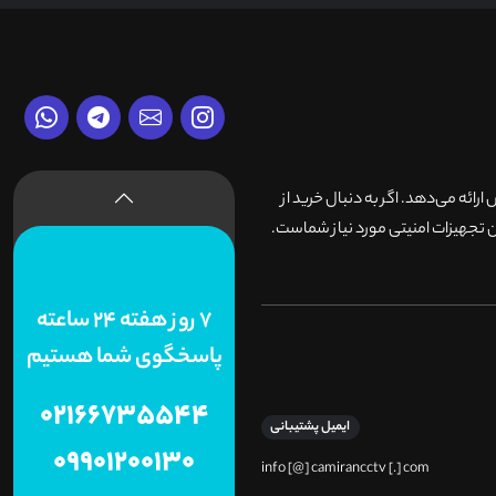
وش ارائه می‌دهد. اگر به دنبال خرید از
 تجهیزات امنیتی مورد نیاز شماست.
7 روز هفته 24 ساعته
پاسخگوی شما هستیم
02166735544
ایمیل پشتیبانی
09901200130
info [@] camirancctv [.] com