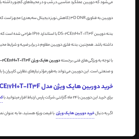
می‌شود که دوربین عملکرد مناسبی در شب و در محیط‌های کم‌نور داشته با
دوربین به فناوری 3D DNR (کاهش نویز دیجیتال سه‌بعدی) مجهز است که به کاهش نویز در تصاویر و بهبود کیفیت آن‌ها در شرایط نوری ضعیف کمک می‌کند. این فناوری موجب می‌شود که تصاویر واضح‌تر و با جزئیات بیشتر ارائه شوند.
بدنه دوربین 2CE17H0T-IT3F
داشته باشد. همچنین، بدنه فلزی دوربین مقاوم در برابر ضربه و شرایط محیطی سخت است. این دوربین با منبع تغذیه 12 ولت DC کار می‌کند و
با توجه به ویژگی‌های فنی برجسته
دوربین هایک ویژن DS-2CE17H0T-IT3F
و صنعتی است. این دوربین می‌تواند به‌طور مؤثر نیازهای نظارتی کاربران را 
خرید دوربین هایک ویژن مدل DS-2CE17H0T-IT3F
برای خرید این دوربین با 24 ماه گارانتی شرکت پارس ارتباط افزار میتوانید با
کم
اگر به دنبال
خرید دوربین هایک ویژن
با قیمت ویژه هستید، ما به عنوان نم