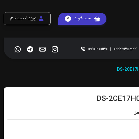
سبد خرید
0
ورود / ثبت نام
09901200130
|
02166735544