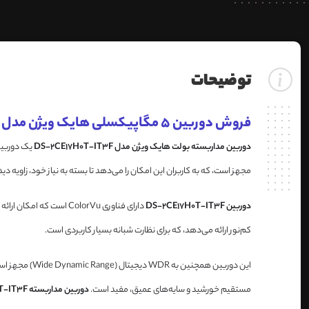
توضیحات
فروش دوربین 5 مگاپیکسلی هایک ویژن مدل DS-2CE17H0T-IT3F
دوربین مداربسته بولت هایک ویژن مدل DS-2CE17H0T-IT3F
مجهز است، که به کاربران این امکان را می‌دهد تا بسته به نیاز خود، زاوی
دوربین DS-2CE17H0T-IT3F
کم‌نور ارائه می‌دهد، که برای نظارت شبانه بسیار کاربردی است.
این دوربین ه
مستقیم خورشید و سایه‌های عمیق، مفید است.
دوربین مداربسته DS-2CE17H0T-IT3F