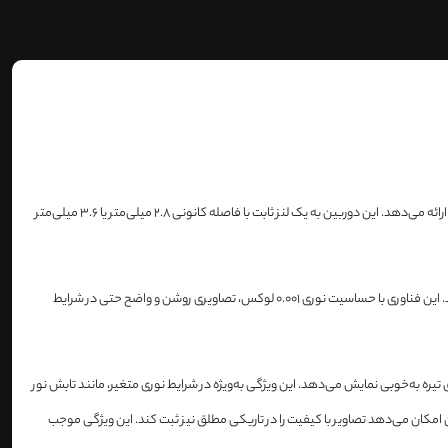
یک دوربین توربو اچ‌دی (Turbo HD) با رزولوشن 5 مگاپیکسل است که تصاویری با وضوح 2560x1440 ارائه می‌دهد. این دوربین به یک لنز ثابت با فاصله کانونی 2.8 میلی‌متر یا 3.6 میلی‌متر
دارای فناوری ColorVu است که امکان ارائه تصاویر رنگی و با کیفیت حتی در شرایط نوری بسیار کم، مانند شب‌های تاریک، را فراهم می‌کند. این فناوری با حساسیت نوری 0.001 لوکس، تصاویری روشن و واضح حتی در شرایط
ی با نور زیاد و سایه‌های تیره به‌خوبی نمایش می‌دهد. این ویژگی به‌ویژه در شرایط نوری متغیر، مانند تابش نور
 برد دید در شب تا 40 متر است، که به دوربین امکان می‌دهد تصاویر با کیفیت را در تاریکی مطلق نیز ثبت کند. این ویژگی موجب