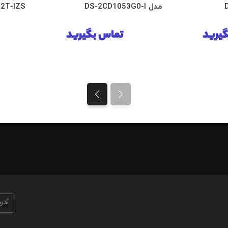
مدل DS-2CD1053G0-I
2T-IZS
یرید
تماس بگیرید