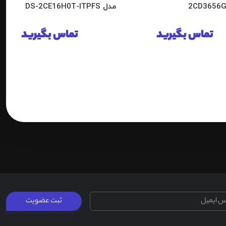
2CD3656G
مدل DS-2CE16H0T-ITPFS
تماس بگیرید
تماس بگیرید
ثبت عضویت