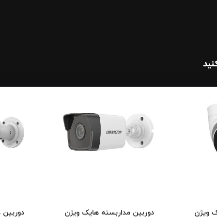
نید
ک ویژن
دوربین مداربسته هایک ویژن