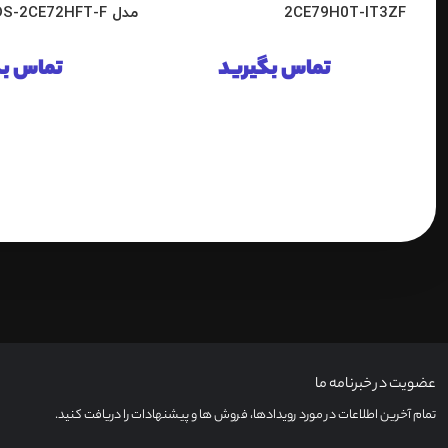
2CE79H0T-IT3ZF
مدل DS-2CE72HFT-F
تماس بگیرید
تماس بگ
عضویت در خبرنامه ما
تمام آخرین اطلاعات در مورد رویدادها، فروش ها و پیشنهادات را دریافت کنید.