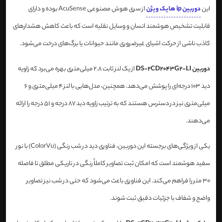
این
دوربین ip هایک ویژن
از سری هوش مصنوعی AcuSense بوده و دارای
قابلیت تشخیص هوشمند انسان و وسایل نقلیه است که باعث کاهش هشدارهای
کاذب ناشی از حرکت اشیای غیرضروری مانند حیوانات یا برگ‌های درخت می‌شود.
دوربین DS-2CD2043G2-LI
از یک لنز ثابت 2.8 میلی‌متری بهره می‌برد که زاویه
دید 103 درجه‌ای را پوشش می‌دهد. همچنین، مدل‌هایی با لنز 4 میلی‌متری و 6
میلی‌متری نیز در دسترس هستند که به ترتیب زاویه دید 87 درجه و 51 درجه را ارائه
می‌دهند.
یکی از ویژگی‌های برجسته این دوربین، فناوری دید در شب رنگی (ColorVu) با نور
سفید هوشمند است که امکان ثبت تصاویر کاملاً رنگی در تاریکی مطلق تا فاصله
30 متر را فراهم می‌کند. این فناوری باعث می‌شود که حتی در شب نیز تصاویر
واضح و شفاف با جزئیات دقیق ثبت شوند.