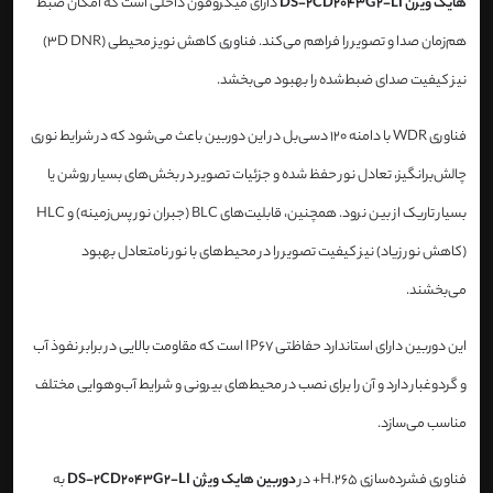
هایک ویژن DS-2CD2043G2-LI
دارای میکروفون داخلی است که امکان ضبط
هم‌زمان صدا و تصویر را فراهم می‌کند. فناوری کاهش نویز محیطی (3D DNR)
نیز کیفیت صدای ضبط‌شده را بهبود می‌بخشد.
فناوری WDR با دامنه 120 دسی‌بل در این دوربین باعث می‌شود که در شرایط نوری
چالش‌برانگیز، تعادل نور حفظ شده و جزئیات تصویر در بخش‌های بسیار روشن یا
بسیار تاریک از بین نرود. همچنین، قابلیت‌های BLC (جبران نور پس‌زمینه) و HLC
(کاهش نور زیاد) نیز کیفیت تصویر را در محیط‌های با نور نامتعادل بهبود
می‌بخشند.
این دوربین دارای استاندارد حفاظتی IP67 است که مقاومت بالایی در برابر نفوذ آب
و گردوغبار دارد و آن را برای نصب در محیط‌های بیرونی و شرایط آب‌وهوایی مختلف
مناسب می‌سازد.
فناوری فشرده‌سازی H.265+ در
دوربین هایک ویژن DS-2CD2043G2-LI
به