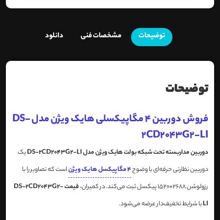
توضیحات
مشخصات فنی
دانلود
توضیحات
فروش دوربین 4 مگاپیکسلی هایک ویژن مدل DS-
2CD2043G2-LI
دوربین مداربسته تحت شبکه بولت هایک ویژن مدل DS-2CD2043G2-LI
یک
دوربین نظارتی حرفه‌ای با وضوح
4 مگاپیکسل هایک ویژن
است که تصاویر را با
رزولوشن 2688×1520 پیکسل ثبت می‌کند. در کمیران،
قیمت DS-2CD2043G2-
LI
با شرایط تخفیف‌دار عرضه می‌شود.