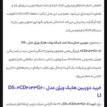
کاهش حجم داده‌های ویدیویی کمک کرده و باعث صرفه‌جویی در پهنای باند و
فضای ذخیره‌سازی می‌شود. همچنین، این مدل از کارت حافظه microSD تا ظرفیت
512 گیگابایت پشتیبانی می‌کند که امکان ضبط و نگهداری تصاویر بدون نیاز به
دستگاه NVR را فراهم می‌کند.
در مجموع،
دوربین مداربسته تحت شبکه بولت هایک ویژن مدل DS-
2CD2043G2-LI
با ویژگی‌هایی همچون وضوح 4 مگاپیکسلی، دید در شب رنگی،
هوش مصنوعی AcuSense، میکروفون داخلی، استاندارد حفاظتی بالا و فناوری
فشرده‌سازی پیشرفته، یک گزینه ایده‌آل برای نظارت حرفه‌ای در محیط‌های داخلی و
خارجی به شمار می‌رود.
خرید دوربین هایک ویژن مدل DS-2CD2043G2-
LI
برای
خرید DS-2CD2043G2-LI
با 24 ماه گارانتی شرکت پارس ارتباط افزار میتوانید