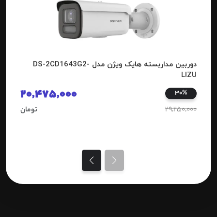
دوربین مداربسته هایک ویژن مدل DS-2CD1643G2-
LIZU
20,475,000
30%
29,250,000
تومان