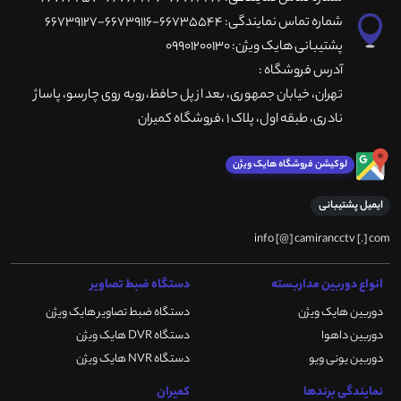
شماره تماس نمایندگی: 66735544-66739116-66739127
پشتیبانی هایک ویژن: 09901200130
آدرس فروشگاه :
تهران، خيابان جمهوری، بعد از پل حافظ،روبه روی چارسو، پاساژ
نادری، طبقه اول، پلاک 1 ،فروشگاه کمیران
لوکیشن فروشگاه هایک ویژن
ایمیل پشتیبانی
info [@] camirancctv [.] com
انواع دوربین مداربسته
دستگاه ضبط تصاویر
دوربین هایک ویژن
دستگاه ضبط تصاویر هایک ویژن
دوربین داهوا
دستگاه DVR هایک ویژن
دوربین یونی ویو
دستگاه NVR هایک ویژن
نمایندگی برندها
کمیران