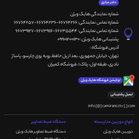
دفتر مرکزی
شماره نمایندگی هایک ویژن
شماره تماس نمایندگی: 66764266-66764236-66764257
شماره تماس نمایندگی: 66735544-66739116-66739127
پشتیبانی هایک ویژن: 09901200130
آدرس فروشگاه :
تهران، خيابان جمهوری، بعد از پل حافظ،روبه روی چارسو، پاساژ
نادری، طبقه اول، پلاک 1 ،فروشگاه کمیران
لوکیشن فروشگاه هایک ویژن
ایمیل پشتیبانی
info [@] camirancctv [.] com
انواع دوربین مداربسته
دستگاه ضبط تصاویر
دوربین هایک ویژن
دستگاه ضبط تصاویر هایک ویژن