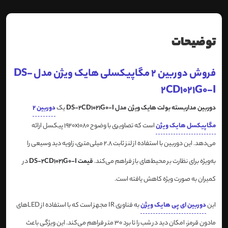
توضیحات
فروش دوربین 2 مگاپیکسلی هایک ویژن مدل DS-
2CD1021G0-I
دوربین مداربسته بولت هایک ویژن مدل DS-2CD1021G0-I
یک
دوربین 2
مگاپیکسل هایک ویژن
است که تصاویری با وضوح 1920x1080 پیکسل ارائه
می‌دهد. این دوربین با استفاده از لنز ثابت 2.8 میلی‌متری، زاویه دید وسیعی را
به‌ویژه برای نظارت بر محیط‌های باز فراهم می‌کند.
قیمت DS-2CD1021G0-I
در
کمیران به صورت ویژه کاهش یافته است.
این
دوربین ای پی هایک ویژن
به فناوری IR مجهز است که با استفاده از LEDهای
مادون قرمز، امکان دید در شب را تا برد 30 متر فراهم می‌کند. این ویژگی باعث