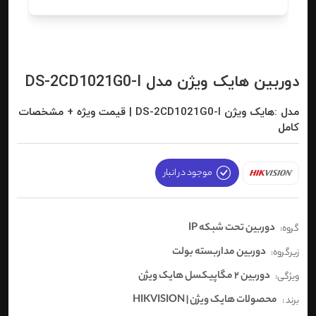
دوربین هایک ویژن مدل DS-2CD1021G0-I
مدل :هایک ویژن DS-2CD1021G0-I | قیمت ویژه + مشخصات
کامل
موجود در انبار
دوربین تحت شبکه IP
گروه:
دوربین مداربسته بولت
زیرگروه:
دوربین 2 مگاپیکسل هایک ویژن
ویژگی:
محصولات هایک ویژن | HIKVISION
برند :