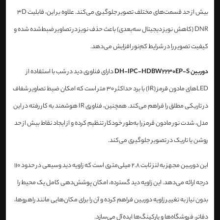
بیش از حد قسمت‌های مختلف تصویر جلوگیری می‌کند. علاوه بر این، قابلیت 3D
DNR (کاهش نویز دیجیتال سه‌بعدی) باعث حذف نویز در تصاویر ضبط‌شده شده و
کیفیت تصویر را در شرایط کم‌نور افزایش می‌دهد.
دوربین DH-IPC-HDBW2230EP-S
دارای فناوری دید در شب با استفاده از
LEDهای مادون قرمز (IR) با برد حداکثر 30 متر است که امکان ضبط تصاویر شفاف
در تاریکی مطلق را فراهم می‌کند. همچنین، فناوری IR هوشمند به کار رفته در این
مدل، شدت نور مادون قرمز را به‌طور خودکار تنظیم کرده و از ایجاد نقاط بیش از حد
روشن یا تاریک در تصویر جلوگیری می‌کند.
این دوربین مجهز به لنز ثابت 2.8 میلی‌متری است که زاویه دید وسیعی در حدود 110
درجه ارائه می‌دهد. این زاویه دید گسترده، امکان پوشش‌دهی کامل یک محیط را
بدون نیاز به تغییر زاویه دوربین فراهم کرده و آن را برای مکان‌هایی مانند راهروها،
دفاتر، فروشگاه‌ها و پارکینگ‌ها ایده‌آل می‌سازد.