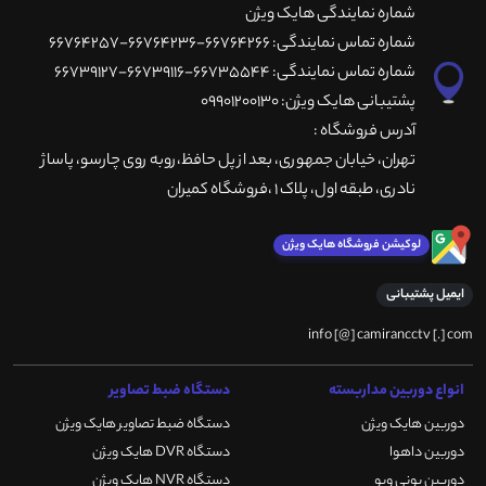
شماره نمایندگی هایک ویژن
شماره تماس نمایندگی: 66764266-66764236-66764257
شماره تماس نمایندگی: 66735544-66739116-66739127
پشتیبانی هایک ویژن: 09901200130
آدرس فروشگاه :
تهران، خيابان جمهوری، بعد از پل حافظ،روبه روی چارسو، پاساژ
نادری، طبقه اول، پلاک 1 ،فروشگاه کمیران
لوکیشن فروشگاه هایک ویژن
ایمیل پشتیبانی
info [@] camirancctv [.] com
انواع دوربین مداربسته
دستگاه ضبط تصاویر
دوربین هایک ویژن
دستگاه ضبط تصاویر هایک ویژن
دوربین داهوا
دستگاه DVR هایک ویژن
دوربین یونی ویو
دستگاه NVR هایک ویژن