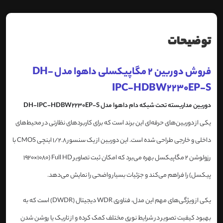
توضیحات
فروش دوربین 2 مگاپیکسلی داهوا مدل DH-
IPC-HDBW2230EP-S
دوربین مداربسته تحت شبکه دام داهوا مدل DH-IPC-HDBW2230EP-S
یکی از دوربین‌های حرفه‌ای این برند است که برای کاربردهای نظارتی در محیط‌های
داخلی و خارجی طراحی شده است. این دوربین از یک سنسور 1/2.8 اینچی CMOS با
رزولوشن 2 مگاپیکسل بهره می‌برد که امکان ثبت تصاویر Full HD (1920×1080
پیکسل) را فراهم می‌کند و جزئیات بسیار واضحی را نمایش می‌دهد.
یکی از ویژگی‌های مهم این مدل، فناوری WDR دیجیتال (DWDR) است که به
بهبود کیفیت تصویر در شرایط نوری مختلف کمک کرده و از تاریک یا روشن شدن