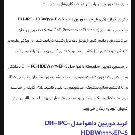
بالای بدنه دوربین در برابر ضربه و خرابکاری‌های عمدی است.
یکی دیگر از ویژگی‌های مهم
دوربین داهوا DH-IPC-HDBW2230EP-S
،
پشتیبانی از فناوری PoE (Power over Ethernet) است که به دوربین اجازه
می‌دهد برق و داده را تنها از طریق یک کابل شبکه دریافت کند. این ویژگی علاوه بر
کاهش هزینه‌های کابل‌کشی، نصب و راه‌اندازی آسان‌تری را نیز فراهم می‌کند.
در مجموع،
دوربین مداربسته داهوا مدل DH-IPC-HDBW2230EP-S
با داشتن
ویژگی‌هایی همچون کیفیت تصویر بالا، دید در شب قوی، استاندارد مقاومتی IP67
و IK10، فشرده‌سازی پیشرفته، میکروفون داخلی و قابلیت PoE، گزینه‌ای مناسب
برای محیط‌های مسکونی، تجاری و صنعتی به شمار می‌رود و امنیت بالایی را برای
کاربران خود به ارمغان می‌آورد.
خرید دوربین داهوا مدل DH-IPC-
HDBW2230EP-S