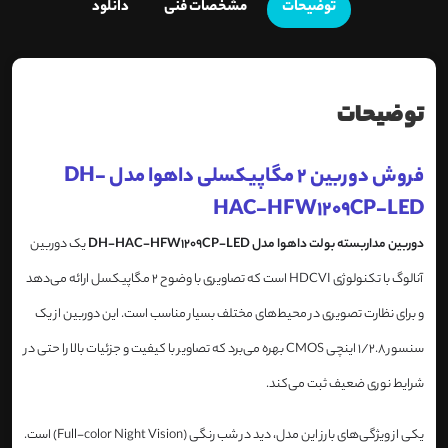
توضیحات
مشخصات فنی
دانلود
توضیحات
فروش دوربین 2 مگاپیکسلی داهوا مدل DH-
HAC-HFW1209CP-LED
دوربین مداربسته بولت داهوا مدل DH-HAC-HFW1209CP-LED
یک دوربین
آنالوگ با تکنولوژی HDCVI است که تصاویری با وضوح 2 مگاپیکسل ارائه می‌دهد
و برای نظارت تصویری در محیط‌های مختلف بسیار مناسب است. این دوربین از یک
سنسور 1/2.8 اینچی CMOS بهره می‌برد که تصاویر با کیفیت و جزئیات بالا را حتی در
شرایط نوری ضعیف ثبت می‌کند.
یکی از ویژگی‌های بارز این مدل، دید در شب رنگی (Full-color Night Vision) است.