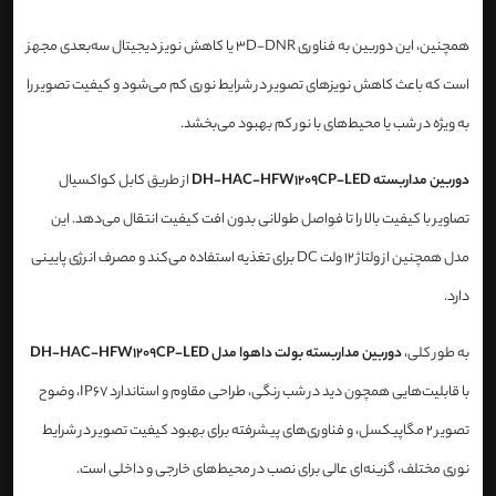
همچنین، این دوربین به فناوری 3D-DNR یا کاهش نویز دیجیتال سه‌بعدی مجهز
است که باعث کاهش نویزهای تصویر در شرایط نوری کم می‌شود و کیفیت تصویر را
به ویژه در شب یا محیط‌های با نور کم بهبود می‌بخشد.
دوربین مداربسته DH-HAC-HFW1209CP-LED
از طریق کابل کواکسیال
تصاویر با کیفیت بالا را تا فواصل طولانی بدون افت کیفیت انتقال می‌دهد. این
مدل همچنین از ولتاژ 12 ولت DC برای تغذیه استفاده می‌کند و مصرف انرژی پایینی
دارد.
به طور کلی،
دوربین مداربسته بولت داهوا مدل DH-HAC-HFW1209CP-LED
با قابلیت‌هایی همچون دید در شب رنگی، طراحی مقاوم و استاندارد IP67، وضوح
تصویر 2 مگاپیکسل، و فناوری‌های پیشرفته برای بهبود کیفیت تصویر در شرایط
نوری مختلف، گزینه‌ای عالی برای نصب در محیط‌های خارجی و داخلی است.