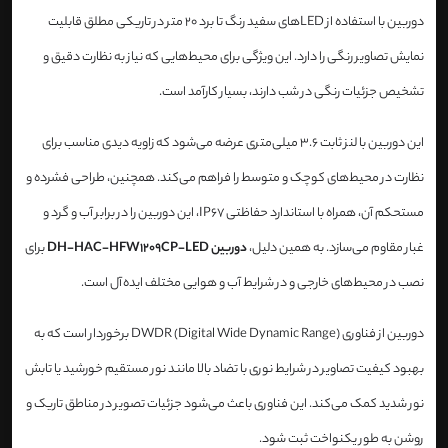
دوربین با استفاده از LED‌های سفید رنگ تا برد 20 متر در تاریکی مطلق قابلیت
نمایش تصاویر رنگی را دارد. این ویژگی برای محیط‌هایی که نیاز به نظارت دقیق و
تشخیص جزئیات رنگی در شب دارند، بسیار کارآمد است.
این دوربین با لنز ثابت 3.6 میلی‌متری عرضه می‌شود که زاویه دیدی مناسب برای
نظارت در محیط‌های کوچک و متوسط را فراهم می‌کند. همچنین، طراحی فشرده و
مستحکم آن، همراه با استاندارد حفاظتی IP67، این دوربین را در برابر آب و گرد و
غبار مقاوم می‌سازد. به همین دلیل،
دوربین DH-HAC-HFW1209CP-LED
برای
نصب در محیط‌های خارجی و در شرایط آب و هوایی مختلف ایده‌آل است.
دوربین از فناوری DWDR (Digital Wide Dynamic Range) برخوردار است که به
بهبود کیفیت تصاویر در شرایط نوری با تضاد بالا مانند نور مستقیم خورشید یا تابش
نور شدید کمک می‌کند. این فناوری باعث می‌شود جزئیات تصویر در مناطق تاریک و
روشن به طور یکنواخت ثبت شود.