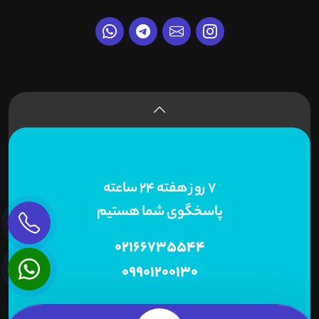
7 روز هفته 24 ساعته
پاسخگوی شما هستیم
02166735544
09901200130