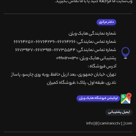
وب‌سایت ما مراجعه کنید یا با ما تماس بگیرید
.
دفتر مرکزی
شماره نمایندگی هایک ویژن
شماره تماس نمایندگی: 66764266-66764236-66764257
شماره تماس نمایندگی: 66735544-66739116-66739127
پشتیبانی هایک ویژن: 09901200130
آدرس فروشگاه :
تهران، خيابان جمهوری، بعد از پل حافظ،روبه روی چارسو، پاساژ
نادری، طبقه اول، پلاک 1 ،فروشگاه کمیران
لوکیشن فروشگاه هایک ویژن
ایمیل پشتیبانی
info [@] camirancctv [.] com