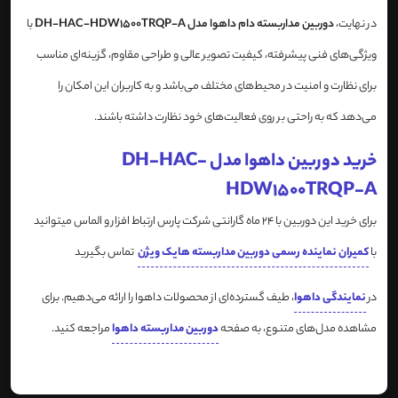
در نهایت،
دوربین مداربسته دام داهوا مدل DH-HAC-HDW1500TRQP-A
با
ویژگی‌های فنی پیشرفته، کیفیت تصویر عالی و طراحی مقاوم، گزینه‌ای مناسب
برای نظارت و امنیت در محیط‌های مختلف می‌باشد و به کاربران این امکان را
می‌دهد که به راحتی بر روی فعالیت‌های خود نظارت داشته باشند.
خرید دوربین داهوا مدل DH-HAC-
HDW1500TRQP-A
برای خرید این دوربین با 24 ماه گارانتی شرکت پارس ارتباط افزار و الماس میتوانید
با
کمیران نماینده رسمی دوربین مداربسته هایک ویژن
تماس بگیرید
در
نمایندگی داهوا
، طیف گسترده‌ای از محصولات داهوا را ارائه می‌دهیم. برای
مشاهده مدل‌های متنوع، به صفحه
دوربین مداربسته داهوا
مراجعه کنید.