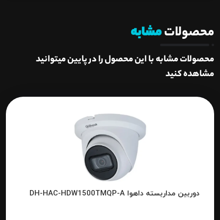
محصولات
مشابه
محصولات مشابه با این محصول را در پایین میتوانید
مشاهده کنید
دوربین مداربسته داهوا DH-HAC-HDW1500TMQP-A