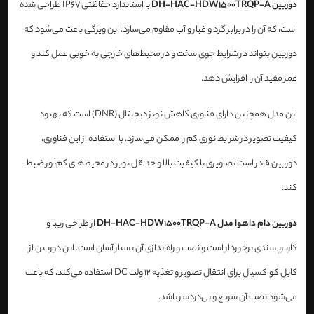
دوربین DH-HAC-HDW1500TRQP-A
با استاندارد حفاظتی IP67 طراحی شده
است، که آن را در برابر گرد و غبار و آب مقاوم می‌سازد. این ویژگی باعث می‌شود که
دوربین بتواند در شرایط جوی سخت و در محیط‌های خارجی به خوبی عمل کند و
عمر مفید آن را افزایش دهد.
این مدل همچنین دارای فناوری کاهش نویز دیجیتال (DNR) است که بهبود
کیفیت تصویر در شرایط نوری کم را ممکن می‌سازد. با استفاده از این فناوری،
دوربین قادر است تصاویری با کیفیت بالا و حداقل نویز در محیط‌های کم‌نور ضبط
کند.
دوربین دام داهوا مدل DH-HAC-HDW1500TRQP-A
از طراحی زیبا و
کاربرپسندی برخوردار است و نصب و راه‌اندازی آن بسیار آسان است. این دوربین از
کابل کواکسیال برای انتقال تصویر و تغذیه 12 ولت DC استفاده می‌کند، که باعث
می‌شود نصب آن سریع و بی‌دردسر باشد.