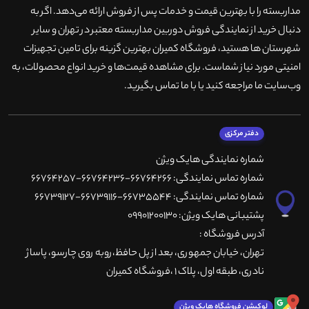
مداربسته را با بهترین قیمت و خدمات پس از فروش ارائه می‌دهد. اگر به
دنبال خرید از نمایندگی فروش دوربین مداربسته معتبر در تهران و سایر
شهرستان ها هستید، فروشگاه کمیران بهترین گزینه برای تامین تجهیزات
امنیتی مورد نیاز شماست. برای مشاهده قیمت‌ها و خرید انواع محصولات، به
وب‌سایت ما مراجعه کنید یا با ما تماس بگیرید
.
دفتر مرکزی
شماره نمایندگی هایک ویژن
شماره تماس نمایندگی: 66764266-66764236-66764257
شماره تماس نمایندگی: 66735544-66739116-66739127
پشتیبانی هایک ویژن: 09901200130
آدرس فروشگاه :
تهران، خيابان جمهوری، بعد از پل حافظ،روبه روی چارسو، پاساژ
نادری، طبقه اول، پلاک 1 ،فروشگاه کمیران
لوکیشن فروشگاه هایک ویژن