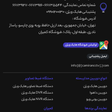
شماره تماس نمایندگی: 66735544-66739116-66739127
پشتیبانی هایک ویژن: 09901200130
آدرس فروشگاه :
تهران، خيابان جمهوری، بعد از پل حافظ،روبه روی چارسو، پاساژ
نادری، طبقه اول، پلاک 1 ،فروشگاه کمیران
لوکیشن فروشگاه هایک ویژن
ایمیل پشتیبانی
info [@] camirancctv [.] com
انواع دوربین مداربسته
دستگاه ضبط تصاویر
دوربین هایک ویژن
دستگاه ضبط تصاویر هایک ویژن
دوربین داهوا
دستگاه DVR هایک ویژن
دوربین یونی ویو
دستگاه NVR هایک ویژن
نمایندگی برندها
کمیران