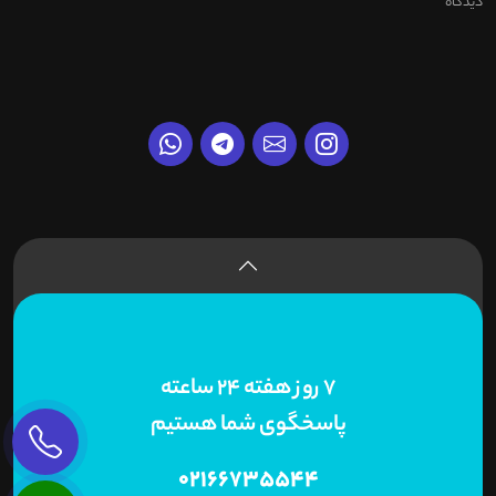
دیدگاه
7 روز هفته 24 ساعته
پاسخگوی شما هستیم
02166735544