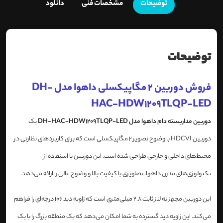
توضیحات
مشخصات فنی
دانلود
توضیحات
فروش دوربین 2 مگاپیکسلی داهوا مدل DH-
HAC-HDW1209TLQP-LED
دوربین مداربسته دام داهوا مدل DH-HAC-HDW1209TLQP-LED
یک
دوربین HDCVI با وضوح تصویر 2 مگاپیکسلی است که برای کاربردهای نظارتی در
محیط‌های داخلی و خارجی طراحی شده است. این دوربین با استفاده از
تکنولوژی‌های مدرن داهوا، تصاویری با کیفیت بالا و وضوح عالی را ارائه می‌دهد.
این دوربین مجهز به لنز ثابت 2.8 میلی‌متری است که زاویه دید 106 درجه‌ای را فراهم
می‌کند. این زاویه دید گسترده به شما امکان می‌دهد که یک منطقه بزرگ را با یک