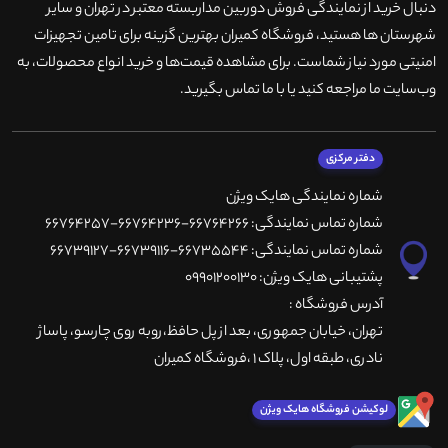
دنبال خرید از نمایندگی فروش دوربین مداربسته معتبر در تهران و سایر
شهرستان ها هستید، فروشگاه کمیران بهترین گزینه برای تامین تجهیزات
امنیتی مورد نیاز شماست. برای مشاهده قیمت‌ها و خرید انواع محصولات، به
وب‌سایت ما مراجعه کنید یا با ما تماس بگیرید
.
دفتر مرکزی
شماره نمایندگی هایک ویژن
شماره تماس نمایندگی: 66764266-66764236-66764257
شماره تماس نمایندگی: 66735544-66739116-66739127
پشتیبانی هایک ویژن: 09901200130
آدرس فروشگاه :
تهران، خيابان جمهوری، بعد از پل حافظ،روبه روی چارسو، پاساژ
نادری، طبقه اول، پلاک 1 ،فروشگاه کمیران
لوکیشن فروشگاه هایک ویژن