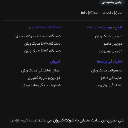
ایمیل پشتیبانی
info [@] camirancctv [.] com
انواع دوربین مداربسته
دستگاه ضبط تصاویر
دوربین هایک ویژن
دستگاه ضبط تصاویر هایک ویژن
دوربین داهوا
دستگاه DVR هایک ویژن
دوربین یونی ویو
دستگاه NVR هایک ویژن
نمایندگی برندها
کمیران
محصولات هایک ویژن
اعطای نمایندگی هایک ویژن
نمایندگی داهوا
قوانین و شرایط کمیران
نمایندگی یونی ویو
شماره نمایندگی هایک ویژن
کلی حقوق این سایت متعلق به
شرکت کمیران
می باشد
توسط گروه طراحان