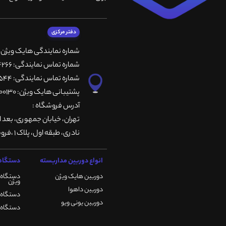
دفتر مرکزی
شماره نمایندگی هایک ویژن
شماره تماس نمایندگی: 66764266-66764236-66764257
شماره تماس نمایندگی: 66735544-66739116-66739127
پشتیبانی هایک ویژن: 09901200130
آدرس فروشگاه :
تهران، خيابان جمهوری، بعد ا
نادری، طبقه اول، پلاک 1 ،فروشگاه کمیران
انواع دوربین مداربسته
دستگاه 
دوربین هایک ویژن
دستگاه 
ویژن
دوربین داهوا
دستگاه DVR هایک ویژن
دوربین یونی ویو
دستگاه NVR هایک ویژن