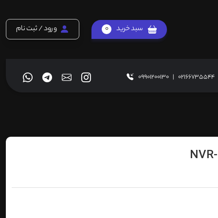
سبد خرید
0
ورود / ثبت نام
09901200130
|
02166735544