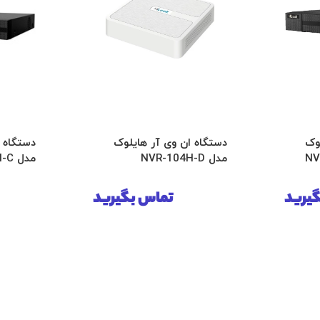
وک
دستگاه ان وی آر هایلوک
دستگاه 
مدل NVR-104H-D
مدل NVR-104MH-C
یرید
تماس بگیرید