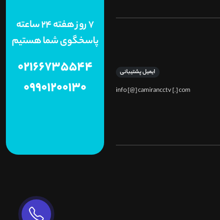
7 روز هفته 24 ساعته
پاسخگوی شما هستیم
02166735544
ایمیل پشتیبانی
09901200130
info [@] camirancctv [.] com