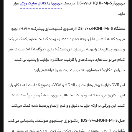
دی وی آر IDS-7208HQHI-M1-S
در دسته
دی وی ار 8 کانال هایک ویژن
قرار
دارد.
دستگاه IDS-7208HQHI-M1-S
از فناوری فشرده‌سازی پیشرفته H.265+ بهره
می‌برد که به کاهش قابل توجه حجم داده‌ها و بهبود کیفیت تصاویر کمک می‌کند
و مصرف پهنای باند را بهینه می‌سازد. این دستگاه دارای 2 درگاه SATA است که هر
کدام می‌توانند هارد دیسک‌های با ظرفیت حداکثر 10 ترابایت را پشتیبانی کنند،
بنابراین امکان ذخیره‌سازی تا 20 ترابایت از تصاویر را فراهم می‌آورد.
این DVR دارای خروجی‌های تصویر HDMI و VGA با وضوح 4K است که به کاربران
این امکان را می‌دهد تا تصاویر با کیفیت بالا را بر روی نمایشگرهای بزرگ مشاهده
کنند. این ویژگی به ارائه جزئیات دقیق و واضح از تصاویر ضبط شده کمک می‌کند.
مدل IDS-7208HQHI-M1-S
از تکنولوژی جستجوی هوشمند پشتیبانی می‌کند،
شامل ویژگی‌هایی همچون تشخیص حرکت، تشخیص چهره و تشخیص ورود به