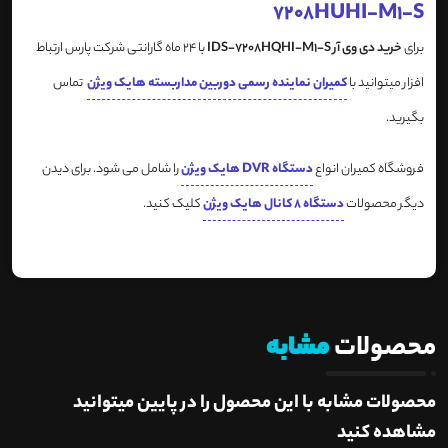
7208HUHI-M1-S
برای
خرید
دی وی آر IDS-7208HQHI-M1-S
با 24 ماه گارانتی شرکت پارس ارتباط
افزار میتوانید با
کمیران نماینده رسمی دوربین مداربسته هایک ویژن
تماس
بگیرید.
فروشگاه کمیران انواع
دستگاه DVR هایک ویژن
را شامل می شود. برای دیدن
دیگر محصولات
دستگاه 8 کانال هایک ویژن
کلیک کنید.
محصولات
مشابه
محصولات مشابه با این محصول را در پایین میتوانید
مشاهده کنید