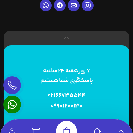
7 روز هفته 24 ساعته
پاسخگوی شما هستیم
02166735544
09901200130