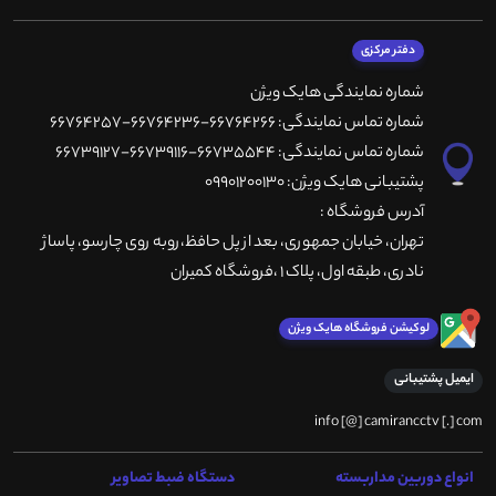
دفتر مرکزی
شماره نمایندگی هایک ویژن
شماره تماس نمایندگی: 66764266-66764236-66764257
شماره تماس نمایندگی: 66735544-66739116-66739127
پشتیبانی هایک ویژن: 09901200130
آدرس فروشگاه :
تهران، خيابان جمهوری، بعد از پل حافظ،روبه روی چارسو، پاساژ
نادری، طبقه اول، پلاک 1 ،فروشگاه کمیران
لوکیشن فروشگاه هایک ویژن
ایمیل پشتیبانی
info [@] camirancctv [.] com
انواع دوربین مداربسته
دستگاه ضبط تصاویر