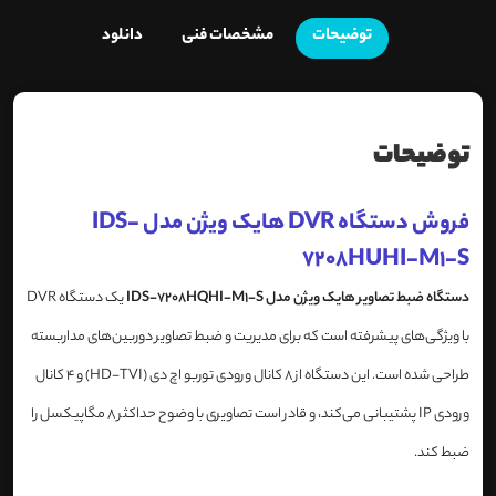
توضیحات
مشخصات فنی
دانلود
توضیحات
فروش دستگاه DVR هایک ویژن مدل IDS-
7208HUHI-M1-S
دستگاه ضبط تصاویر هایک ویژن مدل IDS-7208HQHI-M1-S
یک دستگاه DVR
با ویژگی‌های پیشرفته است که برای مدیریت و ضبط تصاویر دوربین‌های مداربسته
طراحی شده است. این دستگاه از 8 کانال ورودی توربو اچ دی (HD-TVI) و 4 کانال
ورودی IP پشتیبانی می‌کند، و قادر است تصاویری با وضوح حداکثر 8 مگاپیکسل را
ضبط کند.