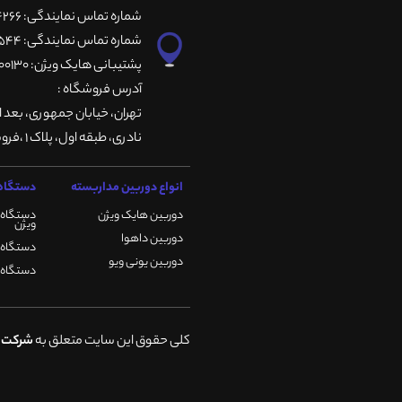
شماره تماس نمایندگی: 66764266-66764236-66764257
شماره تماس نمایندگی: 66735544-66739116-66739127
پشتیبانی هایک ویژن: 09901200130
آدرس فروشگاه :
تهران، خيابان جمهوری، بعد ا
نادری، طبقه اول، پلاک 1 ،فروشگاه کمیران
انواع دوربین مداربسته
دستگاه 
دوربین هایک ویژن
دستگاه 
ویژن
دوربین داهوا
دستگاه DVR هایک ویژن
دوربین یونی ویو
دستگاه NVR هایک ویژن
کلی حقوق این سایت متعلق به
شرکت ک