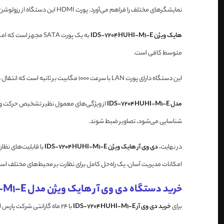
نمایشگرهای مختلف را فراهم می‌آورد. پورت HDMI این دستگاه از رزولوشن 4K پشتیبانی می‌کند، بنابراین تصاویر به‌صورت شفاف و واضح به نمایش در می‌آید.
هایک ویژن IDS-7204HUHI-M1-E
متوسط کافی است.
این دستگاه دارای پورت LAN با سرعت 1000 مگابیت بر ثانیه است که انتقال داده‌ها را به‌طور سریع و پایدار امکان‌پذیر می‌سازد. همچنین دارای پورت‌های USB است که امکان اتصال دستگاه‌های جانبی و پشتیبانی از خروجی صوتی را فراهم می‌کند.
مدل IDS-7204HUHI-M1-E
از ویژگی‌های معمول نظیر تشخیص حرکت و برن
شناسایی می‌شود، تصاویر ضبط شوند.
در نهایت،
دی وی آر هایک ویژن IDS-7204HUHI-M1-E
امکانات مدیریت آسان، یک راه‌حل کامل برای نظارت بر محیط‌های مختلف اس
خرید دستگاه دی وی آر هایک ویژن مدل IDS-7204HUHI-M1-E
برای
خرید
دی وی آر IDS-7204HUHI-M1-E
با 24 ماه گارانتی شرکت پارس ارتباط افزار میتوانید با