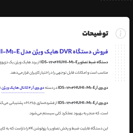
توضیحات
فروش دستگاه DVR هایک ویژن مدل IDS-7204HUHI-M1-E
دستگاه ضبط تصاویر IDS-7204HUHI-M1-E
مناسب است و امکانات قابل توجهی را در اختیار کاربران قرار می‌دهد.
دی وی آر IDS-7204HUHI-M1-E
در دسته
دی وی آر 4 کانال هایک ویژن
قر
دی وی ار IDS-7204HUHI-M1-E
از فشرده‌سازی .265
است، که منجر به بهبود عملکرد کلی سیستم می‌شود.