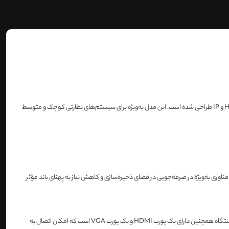
از برند هایک ویژن یک دی‌وی‌آر (DVR) با 4 کانال ورودی است که برای ضبط تصاویر دوربین‌های آنالوگ، HDCVI، AHD، TVI و IP طراحی شده است. این مدل به‌ویژه برای سیستم‌های نظارتی کوچک و متوسط
این فناوری به‌ویژه در صرفه‌جویی در فضای ذخیره‌سازی و کاهش نیاز به پهنای باند مؤثر
این دستگاه قابلیت ضبط و پخش تصاویر با رزولوشن 4K را داراست که به کاربران این امکان را می‌دهد تا تصاویر و ویدئوها را با وضوح بالا و جزئیات دقیق مشاهده کنند. دستگاه همچنین دارای یک پورت HDMI و یک پورت VGA است که امکان اتصال به