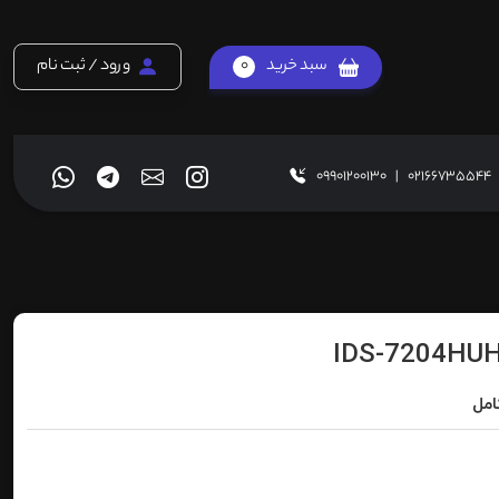
سبد خرید
0
ورود / ثبت نام
09901200130
|
02166735544