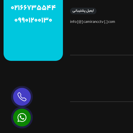
02166735544
ایمیل پشتیبانی
09901200130
info [@] camirancctv [.] com