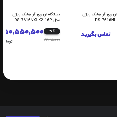
ان وی آر هایک ویژن
دستگاه ان وی آر هایک ویژن
مدل DS-7616NXI-K2-16P
50,550,500
30%
تماس بگیرید
72,215,000
تومان