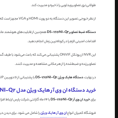
طولانی‌تری تصاویر ویدئویی را ذخیره و مدیریت کند.
از نظر خروجی تصویر، این دستگاه به دو پورت HDMI و VGA مجهز است که هر دو قابلیت نمایش تصاویر با کیفیت تا 4K را دارند. این امکان به کاربر اجازه می‌دهد تصاویر ضبط‌شده را با وضوح بالا بر روی نمایشگرهای بزرگ مشاهده کند.
دستگاه ضبط تصاویر DS-7616NI-Q2
همچنین از قابلیت‌های هوشمند مانن
اقدامات امنیتی لازم را در کوتاه‌ترین زمان انجام دهید.
تصاویر زنده و ضبط‌شده را از هر مکانی مشاهده و مدیریت کنند.
در نهایت،
دستگاه هایک ویژن DS-7616NI-Q2
با پشتیبانی از ۱۶ دوربین IP، خروجی‌های 4K، فشرده‌سازی پیشرفته، ذخیره‌سازی بالا و قابلیت‌های هوشمند، یک انتخاب مناسب برای سیستم‌های نظارتی متوسط و بزرگ است که نیاز به کارایی و کیفیت بالا دارند.
خرید دستگاه ان وی آر هایک ویژن مدل DS-7616NI-Q2
برای
خرید
ان وی آر DS-7616NI-Q2
با 24 ماه گارانتی شرکت پارس ارتباط افزار میتوانید با
فروشگاه کمیران انواع
ان وی آر هایک ویژن
را شامل می شود. برای دیدن د