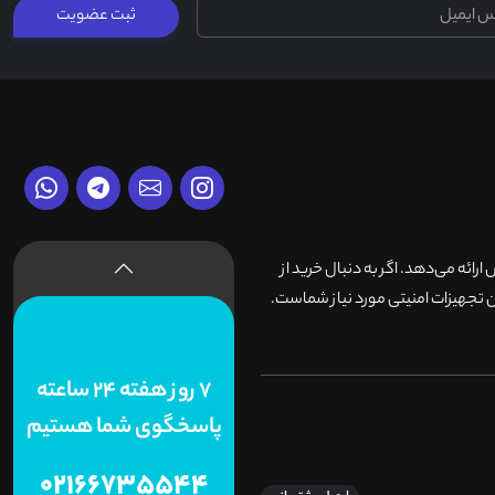
ثبت عضویت
وش ارائه می‌دهد. اگر به دنبال خرید از
 تجهیزات امنیتی مورد نیاز شماست.
7 روز هفته 24 ساعته
پاسخگوی شما هستیم
02166735544