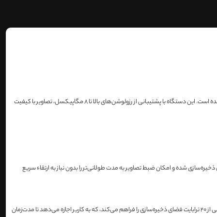
یک ضبط‌کننده تحت شبکه قدرتمند و کارآمد است که برای مدیریت و ضبط تصاویر تا ۱۶ دوربین IP طراحی شده است. این دستگاه با پشتیبانی از رزولوشن‌های بالا تا 8 مگاپیکسل، تصاویر با کیفیت
فه‌جویی در فضای ذخیره‌سازی شده و امکان ضبط تصاویر به مدت طولانی‌تر را بدون نیاز به ارتقاء سریع
دارای دو پورت SATA برای اتصال هارد دیسک‌های داخلی با حداکثر ظرفیت ۱۰ ترابایت برای هر پورت است. در مجموع، این دستگاه امکان پشتیبانی از ۲۰ ترابایت فضای ذخیره‌سازی را فراهم می‌کند، که به کاربر اجازه می‌دهد تا مدت‌زمان