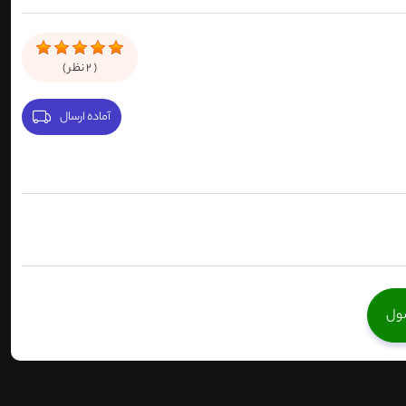
(
2
نظر )
آماده ارسال
صول