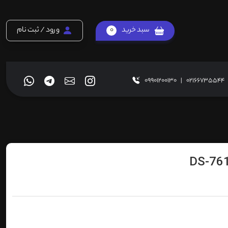
سبد خرید
0
ورود / ثبت نام
09901200130
|
02166735544