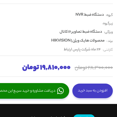
دستگاه ضبط NVR
گروه:
زیرگروه:
دستگاه ضبط تصاویر 16 کانال
ویژگی:
محصولات هایک ویژن | HIKVISION
برند :
24 ماه شرکت پارس ارتباط
گارانتی:
19,810,000 تومان
28,300,000 تومان
افزودن به سبد خرید
دریافت مشاوره و خرید سریع این مح