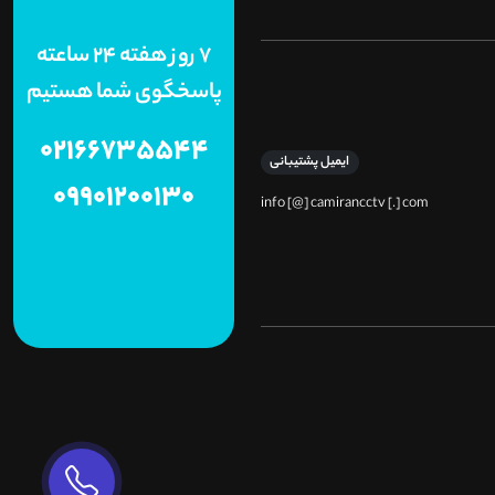
7 روز هفته 24 ساعته
پاسخگوی شما هستیم
02166735544
ایمیل پشتیبانی
09901200130
info [@] camirancctv [.] com