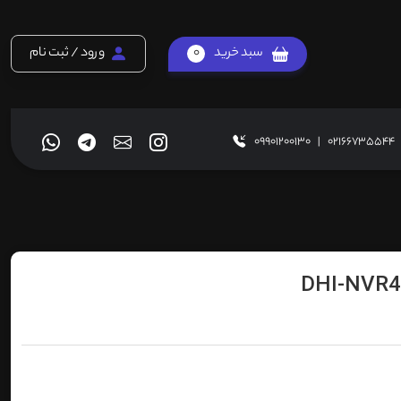
سبد خرید
0
ورود / ثبت نام
09901200130
|
02166735544