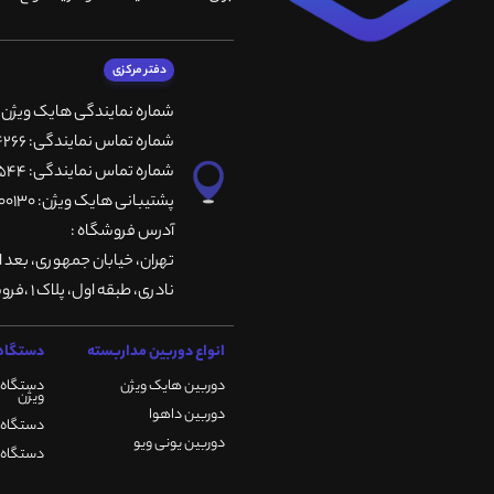
دفتر مرکزی
شماره نمایندگی هایک ویژن
شماره تماس نمایندگی: 66764266-66764236-66764257
شماره تماس نمایندگی: 66735544-66739116-66739127
پشتیبانی هایک ویژن: 09901200130
آدرس فروشگاه :
تهران، خيابان جمهوری، بعد ا
نادری، طبقه اول، پلاک 1 ،فروشگاه کمیران
انواع دوربین مداربسته
دستگاه 
دوربین هایک ویژن
دستگاه 
ویژن
دوربین داهوا
دستگاه DVR هایک ویژن
دوربین یونی ویو
دستگاه NVR هایک ویژن