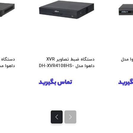
ا مدل
دستگاه ضبط تصاویر XVR
داهوا مدل DH-XVR4108HS-
4K-I3
I
یرید
تماس بگیرید