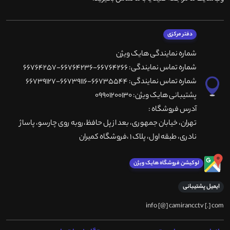
دفتر مرکزی
شماره نمایندگی هایک ویژن
شماره تماس نمایندگی: 66764266-66764236-66764257
شماره تماس نمایندگی: 66735544-66739116-66739127
پشتیبانی هایک ویژن: 09901200130
آدرس فروشگاه :
تهران، خيابان جمهوری، بعد از پل حافظ،روبه روی چارسو، پاساژ
نادری، طبقه اول، پلاک 1 ،فروشگاه کمیران
لوکیشن فروشگاه هایک ویژن
ایمیل پشتیبانی
info [@] camirancctv [.] com