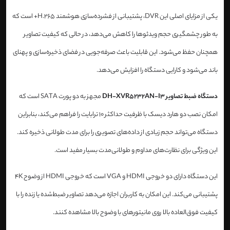
یکی از مزایای اصلی این DVR، پشتیبانی از فشرده‌سازی هوشمند H.265+ است که
به طور چشمگیری حجم ویدئوها را کاهش می‌دهد، در حالی که کیفیت تصاویر
همچنان حفظ می‌شود. این قابلیت باعث صرفه‌جویی در فضای ذخیره‌سازی و پهنای
باند می‌شود و کارایی دستگاه را افزایش می‌دهد.
دستگاه ضبط تصاویر DH-XVR5232AN-I3
مجهز به دو پورت SATA است که
امکان نصب دو هارد دیسک با ظرفیت حداکثر 10 ترابایت را فراهم می‌کند، بنابراین
دستگاه می‌تواند حجم زیادی از داده‌های تصویری را برای مدت طولانی ذخیره کند.
این ویژگی برای نظارت‌های مداوم و طولانی‌مدت بسیار مفید است.
این دستگاه دارای دو خروجی HDMI و VGA است که خروجی HDMI از وضوح 4K
پشتیبانی می‌کند. این امکان به کاربران اجازه می‌دهد تصاویر ضبط‌شده یا زنده را با
کیفیت فوق‌العاده بالا روی مانیتورهای با وضوح بالا مشاهده کنند.