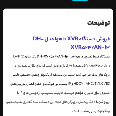
توضیحات
فروش دستگاه XVR داهوا مدل DH-
XVR5232AN-I3
دستگاه ضبط تصاویر داهوا مدل DH-XVR5232AN-I3
یک DVR (Digital
Video Recorder) قدرتمند با 32 کانال ورودی است که برای نظارت تصویری در
پروژه‌های بزرگ طراحی شده است. این دستگاه از تکنولوژی‌های مختلفی مانند
HDCVI، AHD، TVI، CVBS و IP پشتیبانی می‌کند و امکان اتصال دوربین‌های
متنوع را برای کاربران فراهم می‌سازد. قابلیت پشتیبانی از دوربین‌های IP با
رزولوشن تا 6 مگاپیکسل از ویژگی‌های مهم این دستگاه است که برای نظارت دقیق
و باکیفیت بسیار مناسب است.