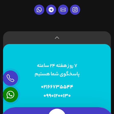
7 روز هفته 24 ساعته
پاسخگوی شما هستیم
02166735544
09901200130