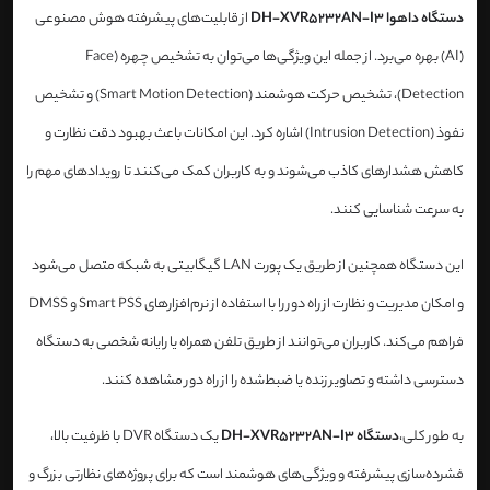
دستگاه داهوا DH-XVR5232AN-I3
از قابلیت‌های پیشرفته هوش مصنوعی
(AI) بهره می‌برد. از جمله این ویژگی‌ها می‌توان به تشخیص چهره (Face
Detection)، تشخیص حرکت هوشمند (Smart Motion Detection) و تشخیص
نفوذ (Intrusion Detection) اشاره کرد. این امکانات باعث بهبود دقت نظارت و
کاهش هشدارهای کاذب می‌شوند و به کاربران کمک می‌کنند تا رویدادهای مهم را
به سرعت شناسایی کنند.
این دستگاه همچنین از طریق یک پورت LAN گیگابیتی به شبکه متصل می‌شود
و امکان مدیریت و نظارت از راه دور را با استفاده از نرم‌افزارهای Smart PSS و DMSS
فراهم می‌کند. کاربران می‌توانند از طریق تلفن همراه یا رایانه شخصی به دستگاه
دسترسی داشته و تصاویر زنده یا ضبط‌شده را از راه دور مشاهده کنند.
به طور کلی،
دستگاه DH-XVR5232AN-I3
یک دستگاه DVR با ظرفیت بالا،
فشرده‌سازی پیشرفته و ویژگی‌های هوشمند است که برای پروژه‌های نظارتی بزرگ و