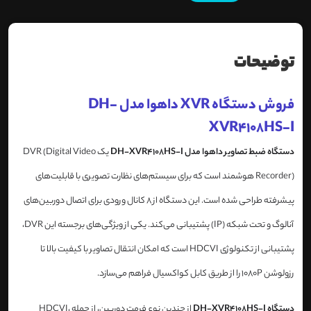
توضیحات
فروش دستگاه XVR داهوا مدل DH-
XVR4108HS-I
دستگاه ضبط تصاویر داهوا مدل DH-XVR4108HS-I
یک DVR (Digital Video
Recorder) هوشمند است که برای سیستم‌های نظارت تصویری با قابلیت‌های
پیشرفته طراحی شده است. این دستگاه از 8 کانال ورودی برای اتصال دوربین‌های
آنالوگ و تحت شبکه (IP) پشتیبانی می‌کند. یکی از ویژگی‌های برجسته این DVR،
پشتیبانی از تکنولوژی HDCVI است که امکان انتقال تصاویر با کیفیت بالا تا
رزولوشن 1080P را از طریق کابل کواکسیال فراهم می‌سازد.
دستگاه DH-XVR4108HS-I
از چندین نوع فرمت دوربین، از جمله HDCVI،