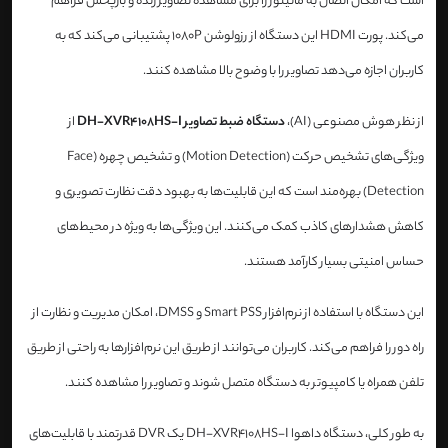
است که امکان اتصال به مانیتور را برای مشاهده تصاویر زنده و بازپخش فراهم
می‌کند. پورت HDMI این دستگاه از رزولوشن 1080P پشتیبانی می‌کند که به
کاربران اجازه می‌دهد تصاویر را با وضوح بالا مشاهده کنند.
از نظر هوش مصنوعی (AI)،
دستگاه ضبط تصاویر DH-XVR4108HS-I
از
ویژگی‌های تشخیص حرکت (Motion Detection) و تشخیص چهره (Face
Detection) بهره‌مند است که این قابلیت‌ها به بهبود دقت نظارت تصویری و
کاهش هشدارهای کاذب کمک می‌کنند. این ویژگی‌ها به ویژه در محیط‌های
حساس امنیتی بسیار کارآمد هستند.
این دستگاه با استفاده از نرم‌افزار Smart PSS و DMSS، امکان مدیریت و نظارت از
راه دور را فراهم می‌کند. کاربران می‌توانند از طریق این نرم‌افزارها به راحتی از طریق
تلفن همراه یا کامپیوتر به دستگاه متصل شوند و تصاویر را مشاهده کنند.
به طور کلی، دستگاه داهوا DH-XVR4108HS-I یک DVR قدرتمند با قابلیت‌های