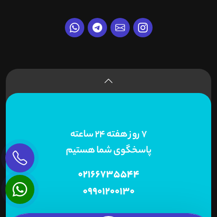
7 روز هفته 24 ساعته
پاسخگوی شما هستیم
02166735544
09901200130