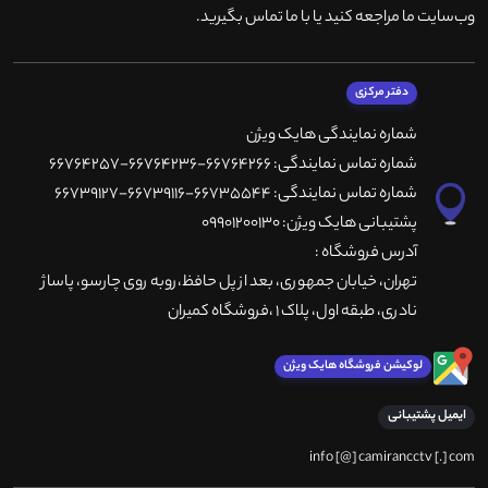
وب‌سایت ما مراجعه کنید یا با ما تماس بگیرید
.
دفتر مرکزی
شماره نمایندگی هایک ویژن
شماره تماس نمایندگی: 66764266-66764236-66764257
شماره تماس نمایندگی: 66735544-66739116-66739127
پشتیبانی هایک ویژن: 09901200130
آدرس فروشگاه :
تهران، خيابان جمهوری، بعد از پل حافظ،روبه روی چارسو، پاساژ
نادری، طبقه اول، پلاک 1 ،فروشگاه کمیران
لوکیشن فروشگاه هایک ویژن
ایمیل پشتیبانی
info [@] camirancctv [.] com