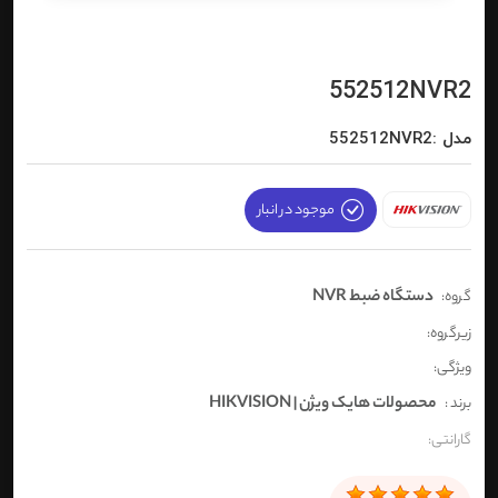
552512NVR2
مدل :552512NVR2
موجود در انبار
دستگاه ضبط NVR
گروه:
زیرگروه:
ویژگی:
محصولات هایک ویژن | HIKVISION
برند :
گارانتی: