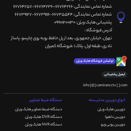
شماره تماس نمایندگی: 66764266-66764236-66764257
شماره تماس نمایندگی: 66735544-66739116-66739127
پشتیبانی هایک ویژن: 09901200130
آدرس فروشگاه :
تهران، خيابان جمهوری، بعد از پل حافظ،روبه روی چارسو، پاساژ
نادری، طبقه اول، پلاک 1 ،فروشگاه کمیران
لوکیشن فروشگاه هایک ویژن
ایمیل پشتیبانی
info [@] camirancctv [.] com
انواع دوربین مداربسته
دستگاه ضبط تصاویر
دوربین هایک ویژن
دستگاه ضبط تصاویر هایک ویژن
دوربین داهوا
دستگاه DVR هایک ویژن
دوربین یونی ویو
دستگاه NVR هایک ویژن