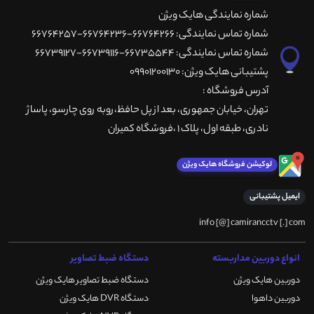
شماره نمایندگی هایک ویژن
شماره تماس نمایندگی: 66764266-66764236-66764257
شماره تماس نمایندگی: 66735544-66739116-66739127
پشتیبانی هایک ویژن: 09901200130
آدرس فروشگاه :
تهران، خيابان جمهوری، بعد از پل حافظ،روبه روی چارسو، پاساژ
نادری، طبقه اول، پلاک 1 ،فروشگاه کمیران
لوکیشن فروشگاه هایک ویژن
ایمیل پشتیبانی
info [@] camirancctv [.] com
انواع دوربین مداربسته
دستگاه ضبط تصاویر
دوربین هایک ویژن
دستگاه ضبط تصاویر هایک ویژن
دوربین داهوا
دستگاه DVR هایک ویژن