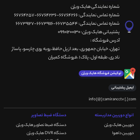
شماره نمایندگی هایک ویژن
شماره تماس نمایندگی: 66764266-66764236-66764257
شماره تماس نمایندگی: 66735544-66739116-66739127
پشتیبانی هایک ویژن: 09901200130
آدرس فروشگاه :
تهران، خيابان جمهوری، بعد از پل حافظ،روبه روی چارسو، پاساژ
نادری، طبقه اول، پلاک 1 ،فروشگاه کمیران
لوکیشن فروشگاه هایک ویژن
ایمیل پشتیبانی
info [@] camirancctv [.] com
انواع دوربین مداربسته
دستگاه ضبط تصاویر
دوربین هایک ویژن
دستگاه ضبط تصاویر هایک ویژن
دوربین داهوا
دستگاه DVR هایک ویژن