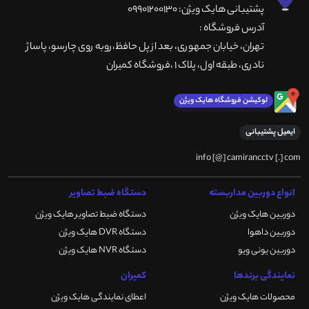
پشتیبانی هایک ویژن: 09901200130
آدرس فروشگاه :
تهران، خيابان جمهوری، بعد از پل حافظ،روبه روی چارسو، پاساژ
نادری، طبقه اول، پلاک 1 ،فروشگاه کمیران
لوکیشن فروشگاه هایک ویژن
ایمیل پشتیبانی
info [@] camirancctv [.] com
انواع دوربین مداربسته
دستگاه ضبط تصاویر
دوربین هایک ویژن
دستگاه ضبط تصاویر هایک ویژن
دوربین داهوا
دستگاه DVR هایک ویژن
دوربین یونی ویو
دستگاه NVR هایک ویژن
نمایندگی برندها
کمیران
محصولات هایک ویژن
اعطای نمایندگی هایک ویژن