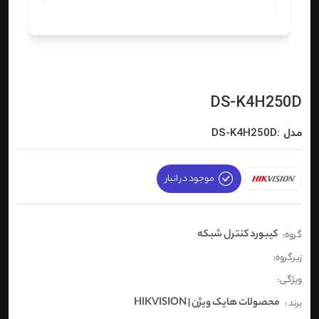
DS-K4H250D
مدل :DS-K4H250D
موجود در انبار
کیبورد کنترل شبکه
گروه:
زیرگروه:
ویژگی:
محصولات هایک ویژن | HIKVISION
برند :