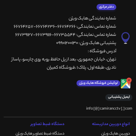
دفتر مرکزی
شماره نمایندگی هایک ویژن
شماره تماس نمایندگی: 66764266-66764236-66764257
شماره تماس نمایندگی: 66735544-66739116-66739127
پشتیبانی هایک ویژن: 09901200130
آدرس فروشگاه :
تهران، خيابان جمهوری، بعد از پل حافظ،روبه روی چارسو، پاساژ
نادری، طبقه اول، پلاک 1 ،فروشگاه کمیران
لوکیشن فروشگاه هایک ویژن
ایمیل پشتیبانی
info [@] camirancctv [.] com
انواع دوربین مداربسته
دستگاه ضبط تصاویر
دوربین هایک ویژن
دستگاه ضبط تصاویر هایک ویژن