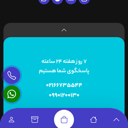
7 روز هفته 24 ساعته
پاسخگوی شما هستیم
02166735544
09901200130