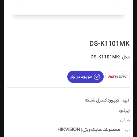
DS-K1101MK
مدل :DS-K1101MK
موجود در انبار
کیبورد کنترل شبکه
گروه:
زیرگروه:
ویژگی:
محصولات هایک ویژن | HIKVISION
برند :