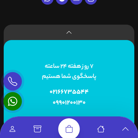
7 روز هفته 24 ساعته
پاسخگوی شما هستیم
02166735544
09901200130