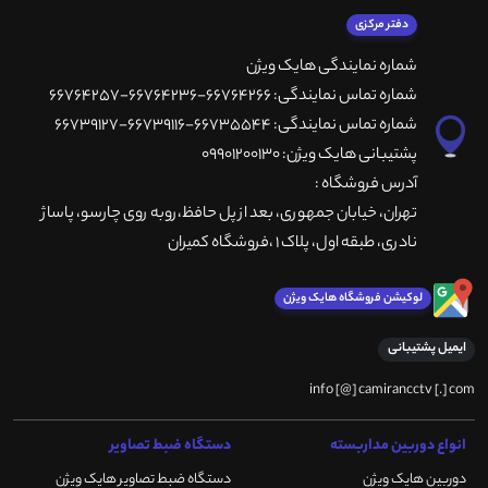
دفتر مرکزی
شماره نمایندگی هایک ویژن
شماره تماس نمایندگی: 66764266-66764236-66764257
شماره تماس نمایندگی: 66735544-66739116-66739127
پشتیبانی هایک ویژن: 09901200130
آدرس فروشگاه :
تهران، خيابان جمهوری، بعد از پل حافظ،روبه روی چارسو، پاساژ
نادری، طبقه اول، پلاک 1 ،فروشگاه کمیران
لوکیشن فروشگاه هایک ویژن
ایمیل پشتیبانی
info [@] camirancctv [.] com
انواع دوربین مداربسته
دستگاه ضبط تصاویر
دوربین هایک ویژن
دستگاه ضبط تصاویر هایک ویژن