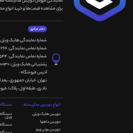
نمایندگی فروش دوربین مداربسته معتبر
برای مشاهده قیمت‌ها و خرید انواع محص
دفتر مرکزی
شماره نمایندگی هایک ویژن
شماره تماس نمایندگی: 66764266-66764236-66764257
شماره تماس نمایندگی: 66735544-66739116-66739127
پشتیبانی هایک ویژن: 09901200130
آدرس فروشگاه :
تهران، خيابان جمهوری، بعد ا
نادری، طبقه اول، پلاک 1 ،فروشگاه کمیران
انواع دوربین مداربسته
دستگاه 
دوربین هایک ویژن
دستگاه 
ویژن
دوربین داهوا
دستگاه DVR هایک ویژن
دوربین یونی ویو
دستگاه NVR هایک ویژن