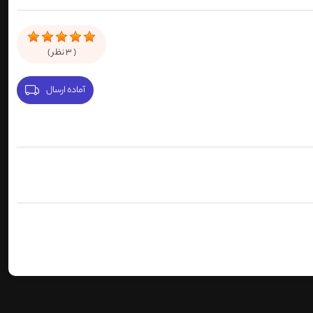
(
3
نظر )
آماده ارسال