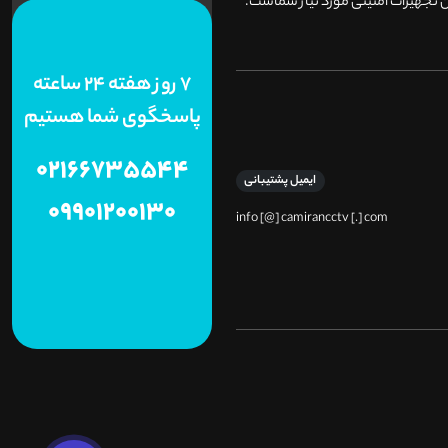
 تجهیزات امنیتی مورد نیاز شماست.
7 روز هفته 24 ساعته
پاسخگوی شما هستیم
02166735544
ایمیل پشتیبانی
09901200130
info [@] camirancctv [.] com