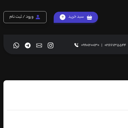
سبد خرید
0
ورود / ثبت نام
09901200130
|
02166735544