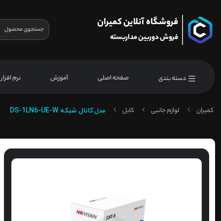
فروشگاه آنلاین کمیران
فروش دوربین مداربسته
صفحه اصلی
آموزش
نرم افزار
دسته بندی
کمیران
لوازم جانبی
کابل
مدل
کانال شبکه DS-1LN6-UE-W