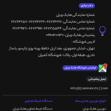
دفتر مرکزی
شماره نمایندگی هایک ویژن
شماره تماس نمایندگی: 66764266-66764236-66764257
شماره تماس نمایندگی: 66735544-66739116-66739127
پشتیبانی هایک ویژن: 09901200130
آدرس فروشگاه :
تهران، خيابان جمهوری، بعد از پل حافظ،روبه روی چارسو، پاساژ
نادری، طبقه اول، پلاک 1 ،فروشگاه کمیران
لوکیشن فروشگاه هایک ویژن
ایمیل پشتیبانی
info [@] camirancctv [.] com
انواع دوربین مداربسته
دستگاه ضبط تصاویر
دوربین هایک ویژن
دستگاه ضبط تصاویر هایک ویژن