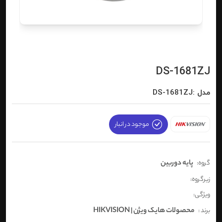
DS-1681ZJ
مدل :DS-1681ZJ
موجود در انبار
پایه دوربین
گروه:
زیرگروه:
ویژگی:
محصولات هایک ویژن | HIKVISION
برند :