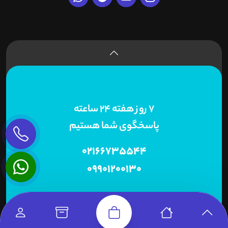
7 روز هفته 24 ساعته
پاسخگوی شما هستیم
02166735544
09901200130