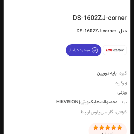
DS-1602ZJ-corner
مدل :DS-1602ZJ-corner
موجود در انبار
پایه دوربین
گروه:
زیرگروه:
ویژگی:
محصولات هایک ویژن | HIKVISION
برند :
گارانتی پارس ارتباط
گارانتی: