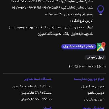
شماره تماس نمایندگی: 66764266-66764236-66764257
شماره تماس نمایندگی: 66735544-66739116-66739127
پشتیبانی هایک ویژن: 09901200130
آدرس فروشگاه :
تهران، خيابان جمهوری، بعد از پل حافظ،روبه روی چارسو، پاساژ
نادری، طبقه اول، پلاک 1 ،فروشگاه کمیران
لوکیشن فروشگاه هایک ویژن
ایمیل پشتیبانی
info [@] camirancctv [.] com
انواع دوربین مداربسته
دستگاه ضبط تصاویر
دوربین هایک ویژن
دستگاه ضبط تصاویر هایک ویژن
دوربین داهوا
دستگاه DVR هایک ویژن
دوربین یونی ویو
دستگاه NVR هایک ویژن
نمایندگی برندها
کمیران