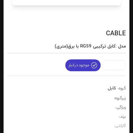
CABLE
مدل :کابل ترکیبی RG59 با برق(متری)
موجود در انبار
کابل
گروه:
زیرگروه:
ویژگی:
برند :
گارانتی: