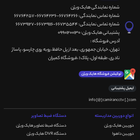
شماره نمایندگی هایک ویژن
شماره تماس نمایندگی: 66764266-66764236-66764257
شماره تماس نمایندگی: 66735544-66739116-66739127
پشتیبانی هایک ویژن: 09901200130
آدرس فروشگاه :
تهران، خيابان جمهوری، بعد از پل حافظ،روبه روی چارسو، پاساژ
نادری، طبقه اول، پلاک 1 ،فروشگاه کمیران
لوکیشن فروشگاه هایک ویژن
ایمیل پشتیبانی
info [@] camirancctv [.] com
انواع دوربین مداربسته
دستگاه ضبط تصاویر
دوربین هایک ویژن
دستگاه ضبط تصاویر هایک ویژن
دوربین داهوا
دستگاه DVR هایک ویژن