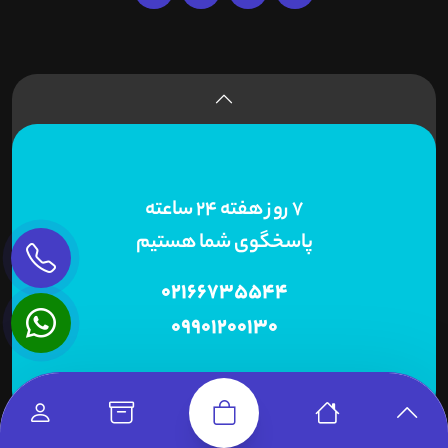
7 روز هفته 24 ساعته
پاسخگوی شما هستیم
02166735544
09901200130