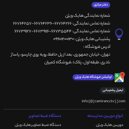
دفتر مرکزی
شماره نمایندگی هایک ویژن
شماره تماس نمایندگی: 66764266-66764236-66764257
شماره تماس نمایندگی: 66735544-66739116-66739127
پشتیبانی هایک ویژن: 09901200130
آدرس فروشگاه :
تهران، خيابان جمهوری، بعد از پل حافظ،روبه روی چارسو، پاساژ
نادری، طبقه اول، پلاک 1 ،فروشگاه کمیران
لوکیشن فروشگاه هایک ویژن
ایمیل پشتیبانی
info [@] camirancctv [.] com
انواع دوربین مداربسته
دستگاه ضبط تصاویر
دوربین هایک ویژن
دستگاه ضبط تصاویر هایک ویژن