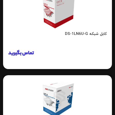
کابل شبکه DS-1LN6U-G
تماس بگیرید