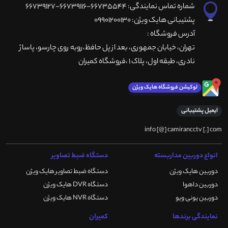
شماره تماس نمایندگی: 66735544-66739116-66739127
پشتیبانی هایک ویژن: 09901200130
آدرس فروشگاه :
تهران، خيابان جمهوری، بعد از پل حافظ،روبه روی چارسو، پاساژ
نادری، طبقه اول، پلاک 1 ،فروشگاه کمیران
لوکیشن فروشگاه هایک ویژن
ایمیل پشتیبانی
info [@] camirancctv [.] com
انواع دوربین مداربسته
دستگاه ضبط تصاویر
دوربین هایک ویژن
دستگاه ضبط تصاویر هایک ویژن
دوربین داهوا
دستگاه DVR هایک ویژن
دوربین یونی ویو
دستگاه NVR هایک ویژن
نمایندگی برندها
کمیران