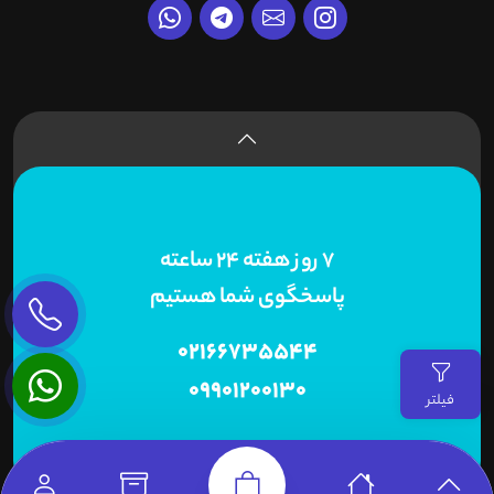
7 روز هفته 24 ساعته
پاسخگوی شما هستیم
02166735544
09901200130
فیلتر