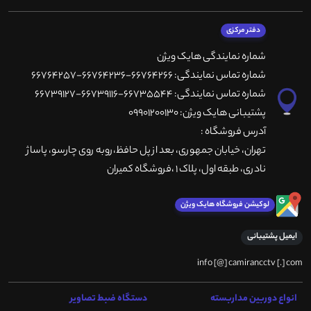
دفتر مرکزی
شماره نمایندگی هایک ویژن
شماره تماس نمایندگی: 66764266-66764236-66764257
شماره تماس نمایندگی: 66735544-66739116-66739127
پشتیبانی هایک ویژن: 09901200130
آدرس فروشگاه :
تهران، خيابان جمهوری، بعد از پل حافظ،روبه روی چارسو، پاساژ
نادری، طبقه اول، پلاک 1 ،فروشگاه کمیران
لوکیشن فروشگاه هایک ویژن
ایمیل پشتیبانی
info [@] camirancctv [.] com
انواع دوربین مداربسته
دستگاه ضبط تصاویر