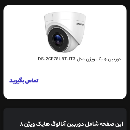
دوربین هایک ویژن مدل DS-2CE78U8T-IT3
تماس بگیرید
این صفحه شامل دوربین آنالوگ هایک ویژن 8