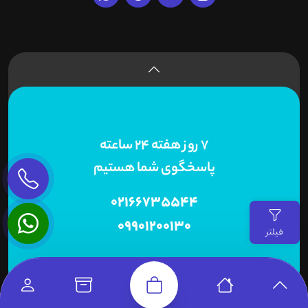
7 روز هفته 24 ساعته
پاسخگوی شما هستیم
02166735544
09901200130
فیلتر