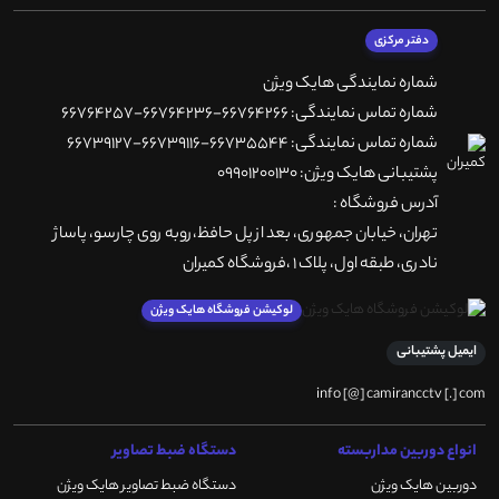
دفتر مرکزی
شماره نمایندگی هایک ویژن
شماره تماس نمایندگی: 66764266-66764236-66764257
شماره تماس نمایندگی: 66735544-66739116-66739127
پشتیبانی هایک ویژن: 09901200130
آدرس فروشگاه :
تهران، خيابان جمهوری، بعد از پل حافظ،روبه روی چارسو، پاساژ
نادری، طبقه اول، پلاک 1 ،فروشگاه کمیران
لوکیشن فروشگاه هایک ویژن
ایمیل پشتیبانی
info [@] camirancctv [.] com
انواع دوربین مداربسته
دستگاه ضبط تصاویر
دوربین هایک ویژن
دستگاه ضبط تصاویر هایک ویژن