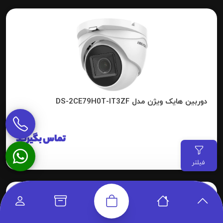
دوربین هایک ویژن مدل DS-2CE79H0T-IT3ZF
تماس بگیرید
فیلتر