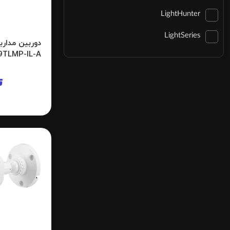
LightHunter
LightSeries
TLMP-IL-A
ت