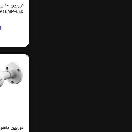
9TLMP-LED
ت