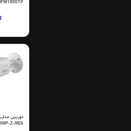
HFW1800TP
ت
0RP-Z-IRE6