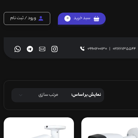
سبد خرید
0
ورود / ثبت نام
09901200130
|
02166735544
نمایش بر اساس: