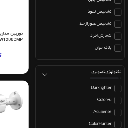
تشخیص چهره
تشخیص نفوذ
تشخیص عبور از خط
شمارش افراد
FW1200CMP
پلاک خوان
ت
تکنولوژی تصویری
Darkfighter
Colorvu
AcuSense
ColorHunter