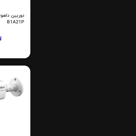
B1A21P
ت