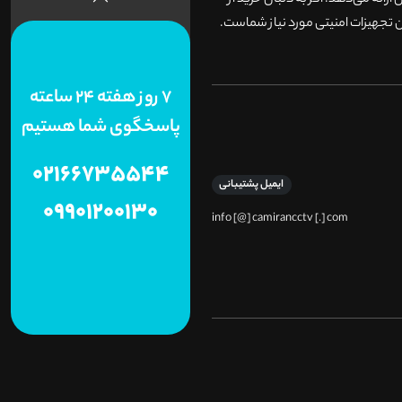
وش ارائه می‌دهد. اگر به دنبال خرید از
 تجهیزات امنیتی مورد نیاز شماست.
7 روز هفته 24 ساعته
پاسخگوی شما هستیم
02166735544
ایمیل پشتیبانی
09901200130
info [@] camirancctv [.] com