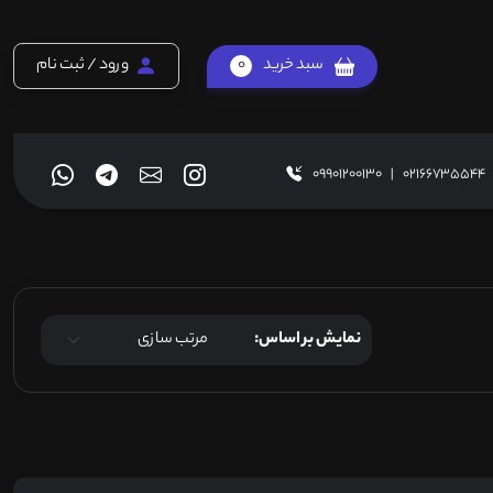
سبد خرید
0
ورود / ثبت نام
09901200130
|
02166735544
نمایش بر اساس: