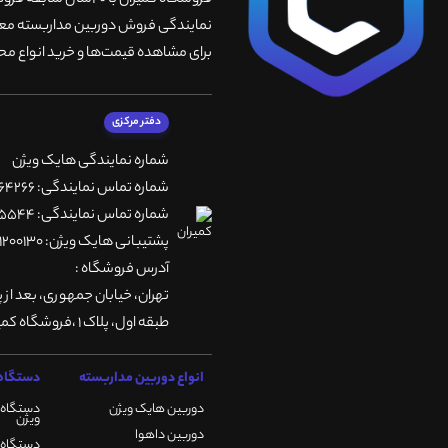
فروشگاه کمیران با 
نمایندگی فروش دوربین مداربسته معتبر
برای مشاهده قیمت‌ها و خرید انواع محص
دفتر مرکزی
شماره نمایندگی هایک ویژن
شماره تماس نمایندگی: 66764266-66764236-66764257
شماره تماس نمایندگی: 66735544-66739116-66739127
پشتیبانی هایک ویژن: 09901200130
آدرس فروشگاه :
تهران، خيابان جمهوری، بعد از 
طبقه اول، پلاک 1 ،فروشگاه کمیران
انواع دوربین مداربسته
دستگاه 
دوربین هایک ویژن
دستگاه 
ویژن
دوربین داهوا
دستگاه DVR هایک ویژن