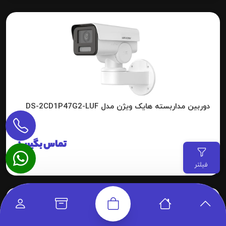
دوربین مداربسته هایک ویژن مدل DS-2CD1P47G2-LUF
تماس بگیرید
فیلتر