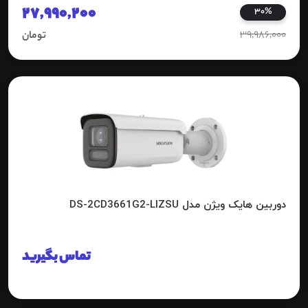
27,990,200
30%
39,986,000
تومان
دوربین هایک ویژن مدل DS-2CD3661G2-LIZSU
تماس بگیرید