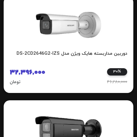
دوربین مداربسته هایک ویژن مدل DS-2CD2646G2-IZS
32,396,000
30%
46,280,000
تومان