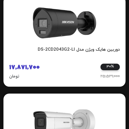
دوربین هایک ویژن مدل DS-2CD2043G2-LI
17,871,700
30%
25,531,000
تومان