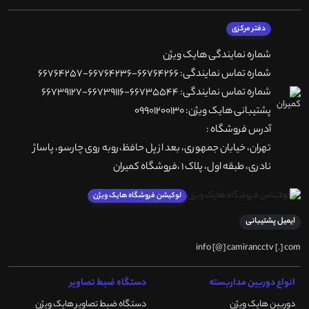
دفتر مرکزی
شماره نمایندگی هایک ویژن
شماره تماس نمایندگی: 66764266-66764236-66764257
شماره تماس نمایندگی: 66735544-66739116-66739127
پشتیبانی هایک ویژن: 09901200130
آدرس فروشگاه :
تهران، خيابان جمهوری، بعد از پل حافظ،روبه روی چارسو، پاساژ
نادری، طبقه اول، پلاک 1 ،فروشگاه کمیران
لوکیشن فروشگاه هایک ویژن
ایمیل پشتیبانی
info [@] camirancctv [.] com
انواع دوربین مداربسته
دستگاه ضبط تصاویر
دوربین هایک ویژن
دستگاه ضبط تصاویر هایک ویژن