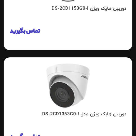
دوربین هایک ویژن DS-2CD1153G0-I
تماس بگیرید
دوربین هایک ویژن مدل DS-2CD1353G0-I