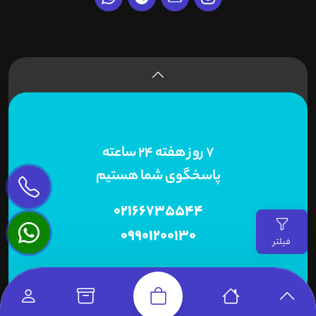
7 روز هفته 24 ساعته
پاسخگوی شما هستیم
02166735544
09901200130
فیلتر