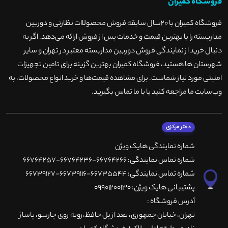
فروشگاه کمیران
فروشگاه کمیران با ۲۰سال سابقه فروش محصولاات نظارتی و دوربین
مداربسته را با بهترین قیمت و خدمات پس از فروش ارائه می‌دهد. اگر به
دنبال خرید از نمایندگی فروش دوربین مداربسته معتبر در تهران و سایر
شهرستان ها هستید، فروشگاه کمیران بهترین گزینه برای تامین تجهیزات
امنیتی مورد نیاز شماست. برای مشاهده قیمت‌ها و خرید انواع محصولات، به
وب‌سایت ما مراجعه کنید یا با ما تماس بگیرید
.
دفتر مرکزی
شماره نمایندگی هایک ویژن
شماره تماس نمایندگی: 66764266-66764236-66764257
شماره تماس نمایندگی: 66735544-66739116-66739127
پشتیبانی هایک ویژن: 09901200130
آدرس فروشگاه :
تهران، خيابان جمهوری، بعد از پل حافظ،روبه روی چارسو، پاساژ