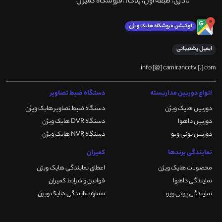
نادری، طبقه اول، پلاک 1 ،فروشگاه کمیران
لوکیشن فروشگاه هایک ویژن
ایمیل پشتیبانی
info [@] camirancctv [.] com
انواع دوربین مداربسته
دستگاه ضبط تصاویر
دوربین هایک ویژن
دستگاه ضبط تصاویر هایک ویژن
دوربین داهوا
دستگاه DVR هایک ویژن
دوربین یونی ویو
دستگاه NVR هایک ویژن
نمایندگی برندها
کمیران
محصولات هایک ویژن
اعطای نمایندگی هایک ویژن
نمایندگی داهوا
قوانین و شرایط کمیران
نمایندگی یونی ویو
شماره نمایندگی هایک ویژن