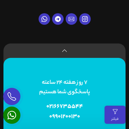
7 روز هفته 24 ساعته
پاسخگوی شما هستیم
02166735544
09901200130
فیلتر