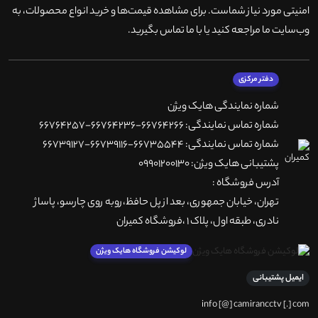
امنیتی مورد نیاز شماست. برای مشاهده قیمت‌ها و خرید انواع محصولات، به
وب‌سایت ما مراجعه کنید یا با ما تماس بگیرید
.
دفتر مرکزی
شماره نمایندگی هایک ویژن
شماره تماس نمایندگی: 66764266-66764236-66764257
شماره تماس نمایندگی: 66735544-66739116-66739127
پشتیبانی هایک ویژن: 09901200130
آدرس فروشگاه :
تهران، خيابان جمهوری، بعد از پل حافظ،روبه روی چارسو، پاساژ
نادری، طبقه اول، پلاک 1 ،فروشگاه کمیران
لوکیشن فروشگاه هایک ویژن
ایمیل پشتیبانی
info [@] camirancctv [.] com