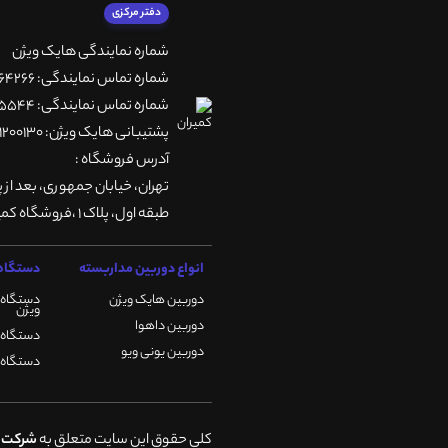
دفتر مرکزی
شماره نمایندگی هایک ویژن
شماره تماس نمایندگی: 66764266-66764236-66764257
شماره تماس نمایندگی: 66735544-66739116-66739127
پشتیبانی هایک ویژن: 09901200130
آدرس فروشگاه :
تهران، خيابان جمهوری، بعد از 
طبقه اول، پلاک 1 ،فروشگاه کمیران
انواع دوربین مداربسته
دستگاه 
دوربین هایک ویژن
دستگاه 
ویژن
دوربین داهوا
دستگاه DVR هایک ویژن
دوربین یونی ویو
دستگاه NVR هایک ویژن
کلی حقوق این سایت متعلق به
شرکت ک