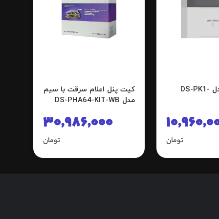
کیپد LCD مدل DS-PK1-
کیت پنل اعلام سرقت با سیم
مدل DS-PHA64-KIT-WB
30,986,000
10,960,0
تومان
تومان