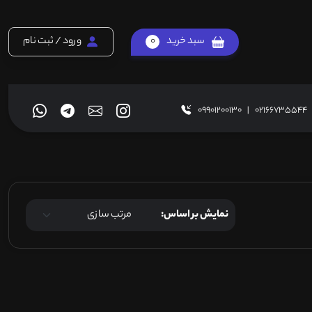
سبد خرید
0
ورود / ثبت نام
09901200130
|
02166735544
نمایش بر اساس: