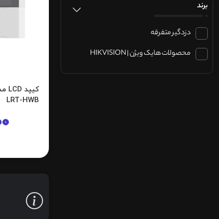
برند
دزدگیر متفرقه
محصولات هایک ویژن | HIKVISION
LRT-HWB
00