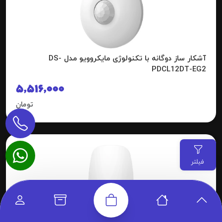
آشکار ساز دوگانه با تکنولوژی مایکروویو مدل DS-
PDCL12DT-EG2
5,516,000
تومان
فیلتر