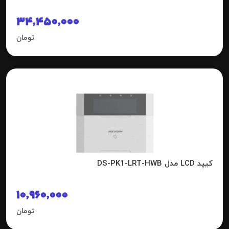
34,450,000
تومان
کیپد LCD مدل DS-PK1-LRT-HWB
10,960,000
تومان