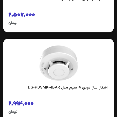
2,507,000
تومان
آشکار ساز دودی 4 سیم مدل DS-PDSMK-4BAR
2,994,000
تومان