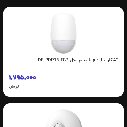
آشکار ساز pir با سیم مدل DS-PDP18-EG2
1,795,000
تومان