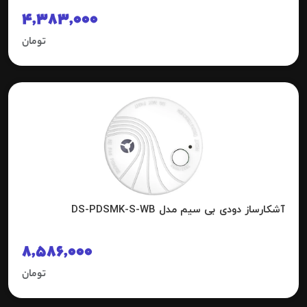
4,383,000
تومان
آشکارساز دودی بی سیم مدل DS-PDSMK-S-WB
8,586,000
تومان