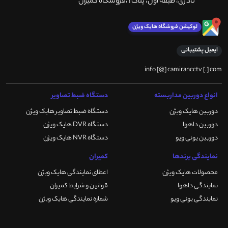
نادری، طبقه اول، پلاک 1 ،فروشگاه کمیران
لوکیشن فروشگاه هایک ویژن
ایمیل پشتیبانی
info [@] camirancctv [.] com
انواع دوربین مداربسته
دستگاه ضبط تصاویر
دوربین هایک ویژن
دستگاه ضبط تصاویر هایک ویژن
دوربین داهوا
دستگاه DVR هایک ویژن
دوربین یونی ویو
دستگاه NVR هایک ویژن
نمایندگی برندها
کمیران
محصولات هایک ویژن
اعطای نمایندگی هایک ویژن
نمایندگی داهوا
قوانین و شرایط کمیران
نمایندگی یونی ویو
شماره نمایندگی هایک ویژن