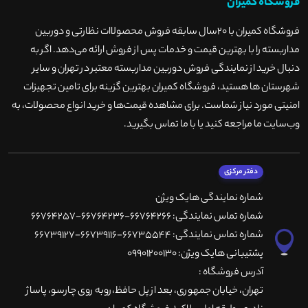
فروشگاه کمیران
فروشگاه کمیران با ۲۰سال سابقه فروش محصولاات نظارتی و دوربین
مداربسته را با بهترین قیمت و خدمات پس از فروش ارائه می‌دهد. اگر به
دنبال خرید از نمایندگی فروش دوربین مداربسته معتبر در تهران و سایر
شهرستان ها هستید، فروشگاه کمیران بهترین گزینه برای تامین تجهیزات
امنیتی مورد نیاز شماست. برای مشاهده قیمت‌ها و خرید انواع محصولات، به
وب‌سایت ما مراجعه کنید یا با ما تماس بگیرید
.
دفتر مرکزی
شماره نمایندگی هایک ویژن
شماره تماس نمایندگی: 66764266-66764236-66764257
شماره تماس نمایندگی: 66735544-66739116-66739127
پشتیبانی هایک ویژن: 09901200130
آدرس فروشگاه :
تهران، خيابان جمهوری، بعد از پل حافظ،روبه روی چارسو، پاساژ