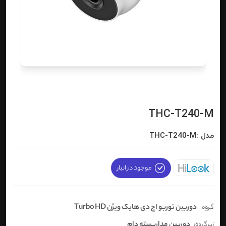
THC-T240-M
مدل :THC-T240-M
موجود در انبار
دوربین توربو اچ دی هایک ویژن Turbo HD
گروه:
دوربین مداربسته دام
زیرگروه: