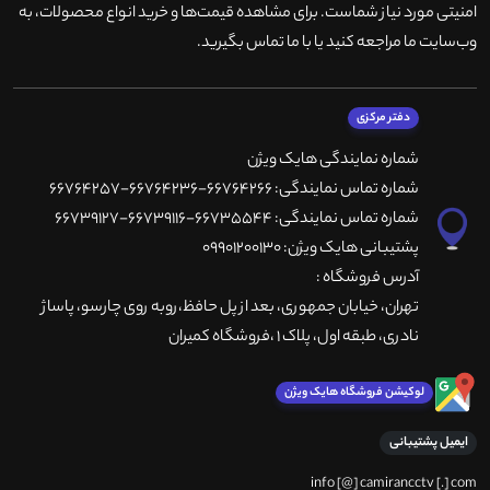
امنیتی مورد نیاز شماست. برای مشاهده قیمت‌ها و خرید انواع محصولات، به
وب‌سایت ما مراجعه کنید یا با ما تماس بگیرید
.
دفتر مرکزی
شماره نمایندگی هایک ویژن
شماره تماس نمایندگی: 66764266-66764236-66764257
شماره تماس نمایندگی: 66735544-66739116-66739127
پشتیبانی هایک ویژن: 09901200130
آدرس فروشگاه :
تهران، خيابان جمهوری، بعد از پل حافظ،روبه روی چارسو، پاساژ
نادری، طبقه اول، پلاک 1 ،فروشگاه کمیران
لوکیشن فروشگاه هایک ویژن
ایمیل پشتیبانی
info [@] camirancctv [.] com