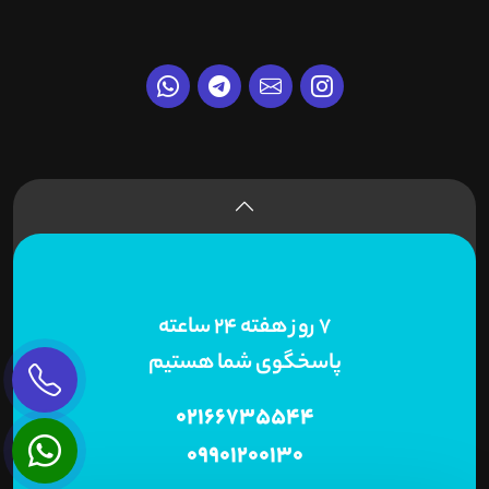
7 روز هفته 24 ساعته
پاسخگوی شما هستیم
02166735544
09901200130