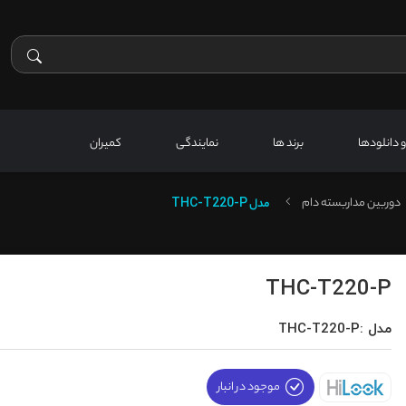
 و دانلودها
برند ها
نمایندگی
کمیران
دوربین مداربسته دام
مدل
THC-T220-P
THC-T220-P
مدل :THC-T220-P
موجود در انبار