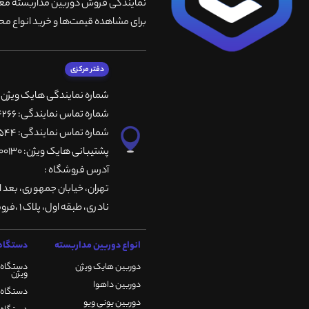
نمایندگی فروش دوربین مداربسته معتبر
برای مشاهده قیمت‌ها و خرید انواع محص
دفتر مرکزی
شماره نمایندگی هایک ویژن
شماره تماس نمایندگی: 66764266-66764236-66764257
شماره تماس نمایندگی: 66735544-66739116-66739127
پشتیبانی هایک ویژن: 09901200130
آدرس فروشگاه :
تهران، خيابان جمهوری، بعد ا
نادری، طبقه اول، پلاک 1 ،فروشگاه کمیران
انواع دوربین مداربسته
دستگاه 
دوربین هایک ویژن
دستگاه 
ویژن
دوربین داهوا
دستگاه DVR هایک ویژن
دوربین یونی ویو