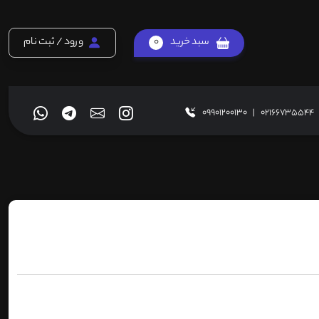
سبد خرید
0
ورود / ثبت نام
09901200130
|
02166735544