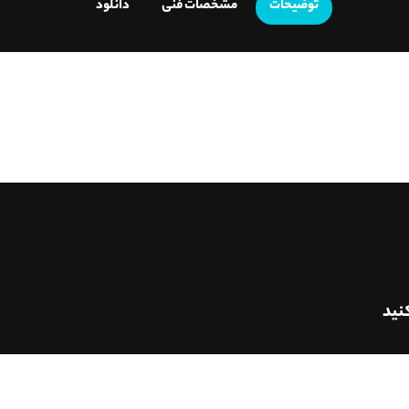
توضیحات
مشخصات فنی
دانلود
نید