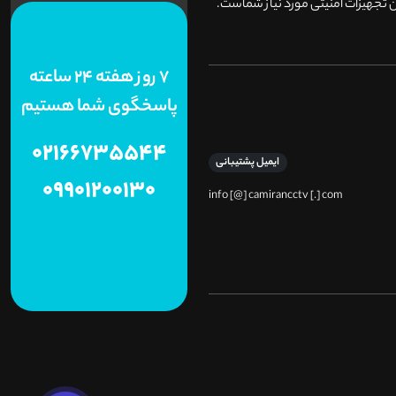
 تجهیزات امنیتی مورد نیاز شماست.
7 روز هفته 24 ساعته
پاسخگوی شما هستیم
02166735544
ایمیل پشتیبانی
09901200130
info [@] camirancctv [.] com