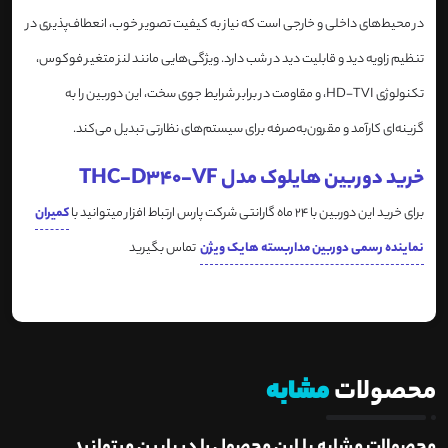
در محیط‌های داخلی و خارجی است که نیاز به کیفیت تصویر خوب، انعطاف‌پذیری در
تنظیم زاویه دید و قابلیت دید در شب دارد. ویژگی‌هایی مانند لنز متغیر فوکوس،
تکنولوژی HD-TVI، و مقاومت در برابر شرایط جوی سخت، این دوربین را به
گزینه‌ای کارآمد و مقرون‌به‌صرفه برای سیستم‌های نظارتی تبدیل می‌کند.
خرید دوربین هایلوک مدل THC-D340-VF
برای خرید این دوربین با 24 ماه گارانتی شرکت پارس ارتباط افزار میتوانید با
کمیران
نماینده رسمی دوربین مداربسته هایک ویژن
تماس بگیرید
محصولات
مشابه