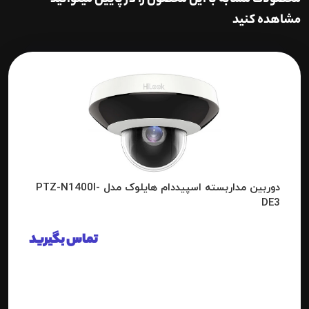
محصولات مشابه با این محصول را در پایین میتوانید
مشاهده کنید
دوربین مداربسته اسپیددام هایلوک مدل PTZ-N1400I-
DE3
تماس بگیرید