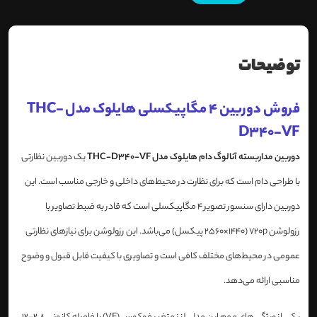
توضیحات
فروش دوربین 4 مگاپیکسلی هایلوک مدل THC-
D340-VF
دوربین مداربسته آنالوگ دام هایلوک مدل THC-D340-VF
یک دوربین نظارتی
با طراحی دام است که برای نظارت در محیط‌های داخلی و خارجی مناسب است. این
دوربین دارای سنسور تصویر 4 مگاپیکسلی است که قادر به ضبط تصاویر با
رزولوشن 720p (2560×1440 پیکسل) می‌باشد. این رزولوشن برای نیازهای نظارتی
عمومی در محیط‌های مختلف کافی است و تصاویری با کیفیت قابل قبول و وضوح
مناسبی ارائه می‌دهد.