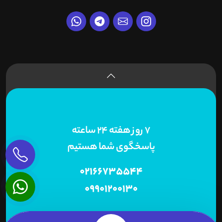
7 روز هفته 24 ساعته
پاسخگوی شما هستیم
02166735544
09901200130