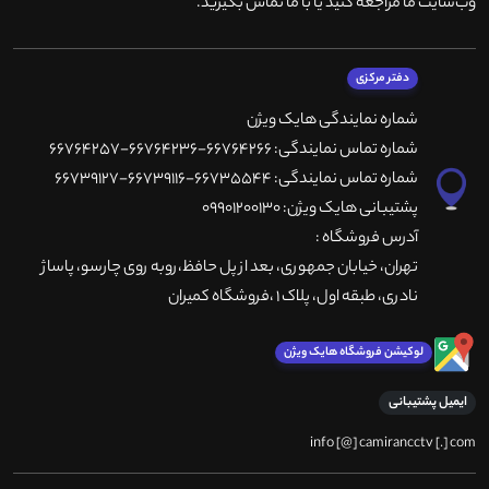
وب‌سایت ما مراجعه کنید یا با ما تماس بگیرید
.
دفتر مرکزی
شماره نمایندگی هایک ویژن
شماره تماس نمایندگی: 66764266-66764236-66764257
شماره تماس نمایندگی: 66735544-66739116-66739127
پشتیبانی هایک ویژن: 09901200130
آدرس فروشگاه :
تهران، خيابان جمهوری، بعد از پل حافظ،روبه روی چارسو، پاساژ
نادری، طبقه اول، پلاک 1 ،فروشگاه کمیران
لوکیشن فروشگاه هایک ویژن
ایمیل پشتیبانی
info [@] camirancctv [.] com