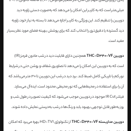
یکی از ویژگی‌های مهم این مدل، لنز متغیر فوکوس (VF) با فاصله کانونی 2.8-12
میلی‌متر است که به کاربر این امکان را می‌دهد که به‌صورت دستی زاویه دید
دوربین را تنظیم کند. این ویژگی به کاربر اجازه می‌دهد تا بسته به نیاز خود، زاویه
دید گسترده یا دقیق‌تری را انتخاب کند که برای پوشش بهینه فضای مورد نظر بسیار
مفید است.
دوربین THC-D340-VF
همچنین دارای قابلیت دید در شب مادون قرمز (IR)
است که به دوربین این امکان را می‌دهد تا تصاویری شفاف و روشن حتی در شرایط
نور کم یا تاریکی کامل ضبط کند. برد دید در شب این دوربین تا 30 متر می‌باشد که
آن را برای استفاده در محیط‌هایی که نور محیطی محدود است، ایده‌آل می‌سازد.
فیلتر IR Cut موجود در دوربین موجب می‌شود که کیفیت تصویر در طول شب و
روز به‌طور قابل توجهی بهبود یابد و رنگ‌ها در شب به‌درستی نمایش داده شوند.
دوربین مداربسته THC-D340-VF
از تکنولوژی HD-TVI بهره می‌برد که امکان