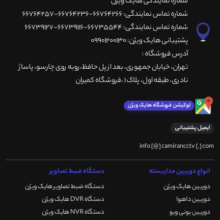
شماره نمایندگی هایک ویژن
شماره تماس نمایندگی: 66764266-66764236-66764257
شماره تماس نمایندگی: 66735544-66739116-66739127
پشتیبانی هایک ویژن: 09901200130
آدرس فروشگاه :
تهران، خيابان جمهوری، بعد از پل حافظ،روبه روی چارسو، پاساژ
نادری، طبقه اول، پلاک 1 ،فروشگاه کمیران
لوکیشن فروشگاه هایک ویژن
ایمیل پشتیبانی
info [@] camirancctv [.] com
انواع دوربین مداربسته
دستگاه ضبط تصاویر
دوربین هایک ویژن
دستگاه ضبط تصاویر هایک ویژن
دوربین داهوا
دستگاه DVR هایک ویژن
دوربین یونی ویو
دستگاه NVR هایک ویژن