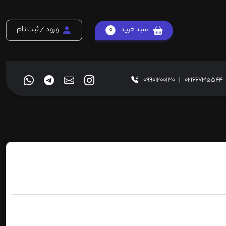
سبد خرید
0
ورود / ثبت نام
09901200130
|
02166735544