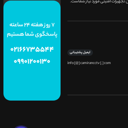
 تجهیزات امنیتی مورد نیاز شماست.
7 روز هفته 24 ساعته
پاسخگوی شما هستیم
02166735544
ایمیل پشتیبانی
09901200130
info [@] camirancctv [.] com