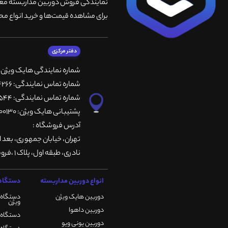
نمایندگی فروش دوربین مداربسته معتبر
برای مشاهده قیمت‌ها و خرید انواع محص
دفتر مرکزی
شماره نمایندگی هایک ویژن
شماره تماس نمایندگی: 66764266-66764236-66764257
شماره تماس نمایندگی: 66735544-66739116-66739127
پشتیبانی هایک ویژن: 09901200130
آدرس فروشگاه :
تهران، خيابان جمهوری، بعد ا
نادری، طبقه اول، پلاک 1 ،فروشگاه کمیران
انواع دوربین مداربسته
دستگاه 
دوربین هایک ویژن
دستگاه 
ویژن
دوربین داهوا
دستگاه DVR هایک ویژن
دوربین یونی ویو